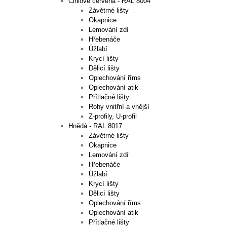
Cihlově červená - RAL 8004
Závětrné lišty
Okapnice
Lemování zdí
Hřebenáče
Úžlabí
Krycí lišty
Dělicí lišty
Oplechování říms
Oplechování atik
Přítlačné lišty
Rohy vnitřní a vnější
Z-profily, U-profil
Hnědá - RAL 8017
Závětrné lišty
Okapnice
Lemování zdí
Hřebenáče
Úžlabí
Krycí lišty
Dělicí lišty
Oplechování říms
Oplechování atik
Přítlačné lišty