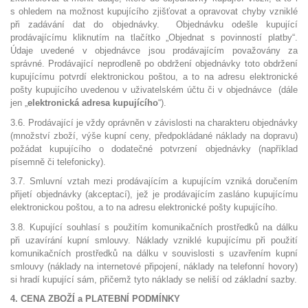
s ohledem na možnost kupujícího zjišťovat a opravovat chyby vzniklé
při zadávání dat do objednávky. Objednávku odešle kupující
prodávajícímu kliknutím na tlačítko „Objednat s povinností platby“.
Údaje uvedené v objednávce jsou prodávajícím považovány za
správné. Prodávající neprodleně po obdržení objednávky toto obdržení
kupujícímu potvrdí elektronickou poštou, a to na adresu elektronické
pošty kupujícího uvedenou v uživatelském účtu či v objednávce (dále
jen „
elektronická adresa kupujícího
“).
3.6. Prodávající je vždy oprávněn v závislosti na charakteru objednávky
(množství zboží, výše kupní ceny, předpokládané náklady na dopravu)
požádat kupujícího o dodatečné potvrzení objednávky (například
písemně či telefonicky).
3.7. Smluvní vztah mezi prodávajícím a kupujícím vzniká doručením
přijetí objednávky (akceptací), jež je prodávajícím zasláno kupujícímu
elektronickou poštou, a to na adresu elektronické pošty kupujícího.
3.8. Kupující souhlasí s použitím komunikačních prostředků na dálku
při uzavírání kupní smlouvy. Náklady vzniklé kupujícímu při použití
komunikačních prostředků na dálku v souvislosti s uzavřením kupní
smlouvy (náklady na internetové připojení, náklady na telefonní hovory)
si hradí kupující sám, přičemž tyto náklady se neliší od základní sazby.
4. CENA ZBOŽÍ a PLATEBNÍ PODMÍNKY