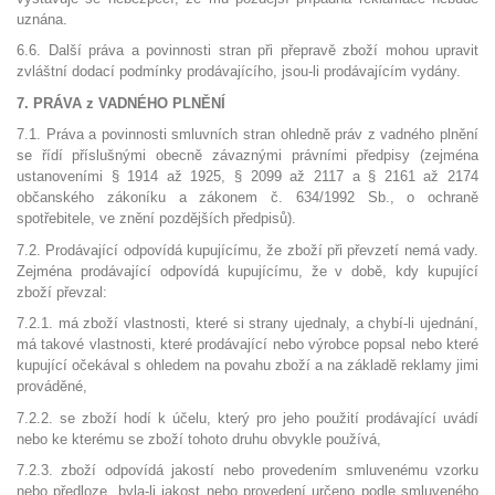
uznána.
6.6. Další práva a povinnosti stran při přepravě zboží mohou upravit
zvláštní dodací podmínky prodávajícího, jsou-li prodávajícím vydány.
7. PRÁVA z VADNÉHO PLNĚNÍ
7.1. Práva a povinnosti smluvních stran ohledně práv z vadného plnění
se řídí příslušnými obecně závaznými právními předpisy (zejména
ustanoveními § 1914 až 1925, § 2099 až 2117 a § 2161 až 2174
občanského zákoníku a zákonem č. 634/1992 Sb., o ochraně
spotřebitele, ve znění pozdějších předpisů).
7.2. Prodávající odpovídá kupujícímu, že zboží při převzetí nemá vady.
Zejména prodávající odpovídá kupujícímu, že v době, kdy kupující
zboží převzal:
7.2.1. má zboží vlastnosti, které si strany ujednaly, a chybí-li ujednání,
má takové vlastnosti, které prodávající nebo výrobce popsal nebo které
kupující očekával s ohledem na povahu zboží a na základě reklamy jimi
prováděné,
7.2.2. se zboží hodí k účelu, který pro jeho použití prodávající uvádí
nebo ke kterému se zboží tohoto druhu obvykle používá,
7.2.3. zboží odpovídá jakostí nebo provedením smluvenému vzorku
nebo předloze, byla-li jakost nebo provedení určeno podle smluveného