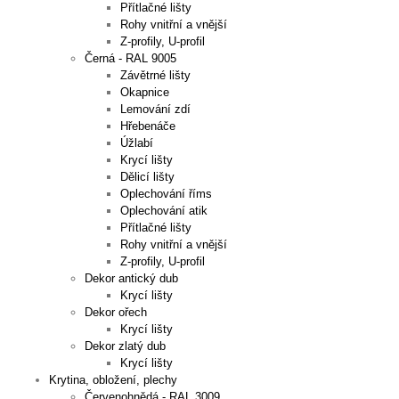
Přítlačné lišty
Rohy vnitřní a vnější
Z-profily, U-profil
Černá - RAL 9005
Závětrné lišty
Okapnice
Lemování zdí
Hřebenáče
Úžlabí
Krycí lišty
Dělicí lišty
Oplechování říms
Oplechování atik
Přítlačné lišty
Rohy vnitřní a vnější
Z-profily, U-profil
Dekor antický dub
Krycí lišty
Dekor ořech
Krycí lišty
Dekor zlatý dub
Krycí lišty
Krytina, obložení, plechy
Červenohnědá - RAL 3009