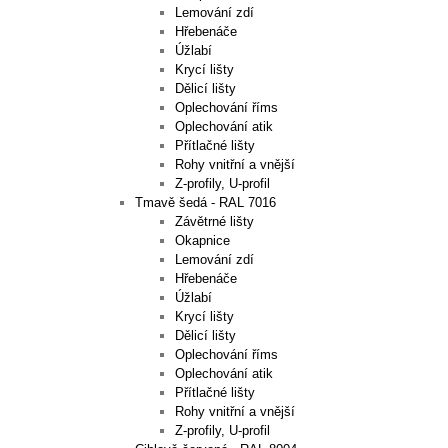
Lemování zdí
Hřebenáče
Úžlabí
Krycí lišty
Dělicí lišty
Oplechování říms
Oplechování atik
Přítlačné lišty
Rohy vnitřní a vnější
Z-profily, U-profil
Tmavě šedá - RAL 7016
Závětrné lišty
Okapnice
Lemování zdí
Hřebenáče
Úžlabí
Krycí lišty
Dělicí lišty
Oplechování říms
Oplechování atik
Přítlačné lišty
Rohy vnitřní a vnější
Z-profily, U-profil