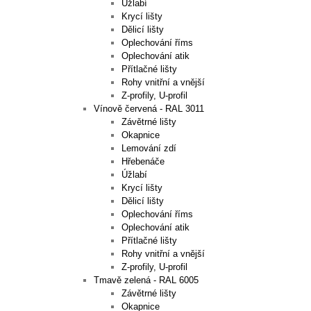
Úžlabí
Krycí lišty
Dělicí lišty
Oplechování říms
Oplechování atik
Přítlačné lišty
Rohy vnitřní a vnější
Z-profily, U-profil
Vínově červená - RAL 3011
Závětrné lišty
Okapnice
Lemování zdí
Hřebenáče
Úžlabí
Krycí lišty
Dělicí lišty
Oplechování říms
Oplechování atik
Přítlačné lišty
Rohy vnitřní a vnější
Z-profily, U-profil
Tmavě zelená - RAL 6005
Závětrné lišty
Okapnice