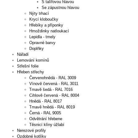
S talířovou hlavou
Se zápustnou hlavou
Nýty trhací
Krycí kloboučky
Hřebíky a příponky
Hmoždinky natloukací
Lepidla - tmely
Opravné barvy
Doplňky
Nářadí
Lemování komínů
Střešní folie
Hřeben střechy
Červenohnědá - RAL 3009
Vínově červená - RAL 3011
Tmavě šedá - RAL 7016
Cihlově červená - RAL 8004
Hnědá - RAL 8017
Tmavě hnědá - RAL 8019
Černá - RAL 9005
Odvětrání hřebene
Těsnicí klíny úžlabí
Nerezové profily
Ozdobné kotlíky