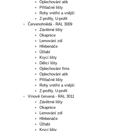
Oplechování atik
Přítlačné lišty
Rohy vnitřní a vnější
Z-profily, U-profil
Červenohnědá - RAL 3009
Závětrné lišty
Okapnice
Lemování zdí
Hřebenáče
Úžlabí
Krycí lišty
Dělicí lišty
Oplechování říms
Oplechování atik
Přítlačné lišty
Rohy vnitřní a vnější
Z-profily, U-profil
Vínově červená - RAL 3011
Závětrné lišty
Okapnice
Lemování zdí
Hřebenáče
Úžlabí
Krycí lišty