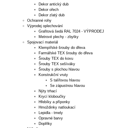
Dekor antický dub
Dekor ořech
Dekor zlatý dub
Ochranné rohy
Výprodej oplechování
Grafitová šedá RAL 7024 - VÝPRODEJ
Metrové plechy - zbytky
Spojovací materiál
Klempířské šrouby do dřeva
Farmářské TEX šrouby do dřeva
Šrouby TEX do kovu
Šrouby TEX sešíváky
Šrouby s plochou hlavou
Konstrukční vruty
S talířovou hlavou
Se zápustnou hlavou
Nýty trhací
Krycí kloboučky
Hřebíky a příponky
Hmoždinky natloukací
Lepidla - tmely
Opravné barvy
Doplňky