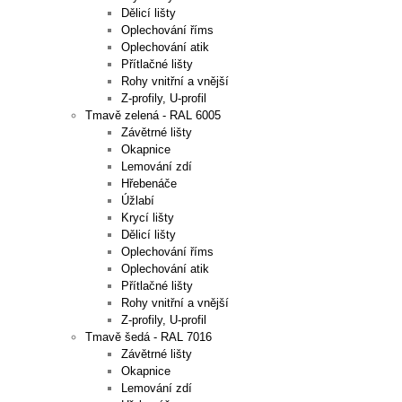
Dělicí lišty
Oplechování říms
Oplechování atik
Přítlačné lišty
Rohy vnitřní a vnější
Z-profily, U-profil
Tmavě zelená - RAL 6005
Závětrné lišty
Okapnice
Lemování zdí
Hřebenáče
Úžlabí
Krycí lišty
Dělicí lišty
Oplechování říms
Oplechování atik
Přítlačné lišty
Rohy vnitřní a vnější
Z-profily, U-profil
Tmavě šedá - RAL 7016
Závětrné lišty
Okapnice
Lemování zdí