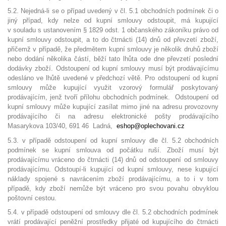
5.2. Nejedná-li se o případ uvedený v čl. 5.1 obchodních podmínek či o
jiný případ, kdy nelze od kupní smlouvy odstoupit, má kupující
v souladu s ustanovením § 1829 odst. 1 občanského zákoníku právo od
kupní smlouvy odstoupit, a to do čtrnácti (14) dnů od převzetí zboží,
přičemž v případě, že předmětem kupní smlouvy je několik druhů zboží
nebo dodání několika částí, běží tato lhůta ode dne převzetí poslední
dodávky zboží. Odstoupení od kupní smlouvy musí být prodávajícímu
odesláno ve lhůtě uvedené v předchozí větě. Pro odstoupení od kupní
smlouvy může kupující využit vzorový formulář poskytovaný
prodávajícím, jenž tvoří přílohu obchodních podmínek. Odstoupení od
kupní smlouvy může kupující zasílat mimo jiné na adresu provozovny
prodávajícího či na adresu elektronické pošty prodávajícího
Masarykova 103/40, 691 46 Ladná,
eshop@oplechovani.cz
5.3. v případě odstoupení od kupní smlouvy dle čl. 5.2 obchodních
podmínek se kupní smlouva od počátku ruší. Zboží musí být
prodávajícímu vráceno do čtrnácti (14) dnů od odstoupení od smlouvy
prodávajícímu. Odstoupí-li kupující od kupní smlouvy, nese kupující
náklady spojené s navrácením zboží prodávajícímu, a to i v tom
případě, kdy zboží nemůže být vráceno pro svou povahu obvyklou
poštovní cestou.
5.4. v případě odstoupení od smlouvy dle čl. 5.2 obchodních podmínek
vrátí prodávající peněžní prostředky přijaté od kupujícího do čtrnácti