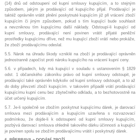
(14) dnů od odstoupení od kupní smlouvy kupujícím, a to stejným
způsobem, jakým je prodávající od kupujícího přijal. Prodávající je
taktéž oprávněn vrátit plnění poskytnuté kupujícím již při vrácení zboží
kupujícím či jiným způsobem, pokud s tím kupující bude souhlasit
a nevzniknou tím kupujícímu další náklady. Odstoupí-li kupující od
kupní smlouvy, prodávající není povinen vrátit přijaté peněžní
prostředky kupujícímu dříve, než mu kupující zboží vrátí nebo prokáže,
že zboží prodávajícímu odeslal.
5.5. Nárok na úhradu škody vzniklé na zboží je prodávající oprávněn
jednostranně započíst proti nároku kupujícího na vrácení kupní ceny.
5.6. v případech, kdy má kupující v souladu s ustanovením § 1829
odst. 1 občanského zákoníku právo od kupní smlouvy odstoupit, je
prodávající také oprávněn kdykoliv od kupní smlouvy odstoupit, a to až
do doby převzetí zboží kupujícím. v takovém případě vrátí prodávající
kupujícímu kupní cenu bez zbytečného odkladu, a to bezhotovostně na
účet určený kupujícím.
5.7. Je-li společně se zbožím poskytnut kupujícímu dárek, je darovací
smlouva mezi prodávajícím a kupujícím uzavřena s rozvazovací
podmínkou, že dojde-li k odstoupení od kupní smlouvy kupujícím,
pozbývá darovací smlouva ohledně takového dárku účinnosti a kupující
je povinen spolu se zbožím prodávajícímu vrátit i poskytnutý dárek.
6. PŘEPRAVA a DODÁNÍ ZBOŽÍ