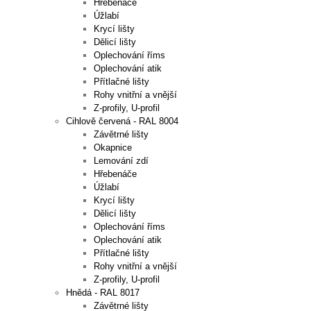
Hřebenáče
Úžlabí
Krycí lišty
Dělicí lišty
Oplechování říms
Oplechování atik
Přítlačné lišty
Rohy vnitřní a vnější
Z-profily, U-profil
Cihlově červená - RAL 8004
Závětrné lišty
Okapnice
Lemování zdí
Hřebenáče
Úžlabí
Krycí lišty
Dělicí lišty
Oplechování říms
Oplechování atik
Přítlačné lišty
Rohy vnitřní a vnější
Z-profily, U-profil
Hnědá - RAL 8017
Závětrné lišty