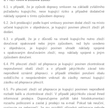
6.1. v případě, že je způsob dopravy smluven na základě zvláštního
požadavku kupujícího, nese kupující riziko a případné dodatečné
náklady spojené s tímto způsobem dopravy.
6.2. Je-li prodávající podle kupní smlouvy povinen dodat zboží na místo
určené kupujícím v objednávce, je kupující povinen převzít zboží při
dodání.
6.3. v případě, že je z důvodů na straně kupujícího nutno zboží
doručovat opakovaně nebo jiným způsobem, než bylo uvedeno
v objednávce, je kupující povinen uhradit náklady spojené
s opakovaným doručováním zboží, resp. náklady spojené s jiným
způsobem doručení.
6.4. Při převzetí zboží od přepravce je kupující povinen zkontrolovat
neporušenost obalů zboží a v případě jakýchkoliv závad toto
neprodleně oznámit přepravci. v případě shledání porušení obalu
svědčícího o neoprávněném vniknutí do zásilky nemusí kupující
zásilku od přepravce převzít.
6.5. Po převzetí zboží od přepravce je kupující povinnen neprodleně
rozbalit balík a zkontrolovat zboží. V případě jakýchkoliv závad ihned
informovat prodejce. Doporučujeme pořídit také fotodokumentaci
rozashu poškození a zaslat ji prodejci na e-mail. Pokud tak neučiní,
vystavuje se nebezpečí, že mu pozdější případná reklamace nebude