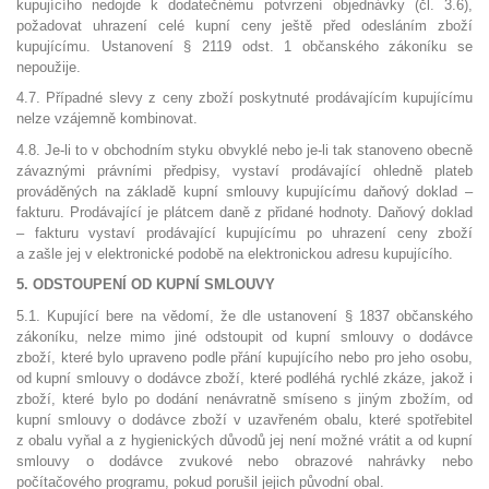
kupujícího nedojde k dodatečnému potvrzení objednávky (čl. 3.6),
požadovat uhrazení celé kupní ceny ještě před odesláním zboží
kupujícímu. Ustanovení § 2119 odst. 1 občanského zákoníku se
nepoužije.
4.7. Případné slevy z ceny zboží poskytnuté prodávajícím kupujícímu
nelze vzájemně kombinovat.
4.8. Je-li to v obchodním styku obvyklé nebo je-li tak stanoveno obecně
závaznými právními předpisy, vystaví prodávající ohledně plateb
prováděných na základě kupní smlouvy kupujícímu daňový doklad –
fakturu. Prodávající je plátcem daně z přidané hodnoty. Daňový doklad
– fakturu vystaví prodávající kupujícímu po uhrazení ceny zboží
a zašle jej v elektronické podobě na elektronickou adresu kupujícího.
5. ODSTOUPENÍ OD KUPNÍ SMLOUVY
5.1. Kupující bere na vědomí, že dle ustanovení § 1837 občanského
zákoníku, nelze mimo jiné odstoupit od kupní smlouvy o dodávce
zboží, které bylo upraveno podle přání kupujícího nebo pro jeho osobu,
od kupní smlouvy o dodávce zboží, které podléhá rychlé zkáze, jakož i
zboží, které bylo po dodání nenávratně smíseno s jiným zbožím, od
kupní smlouvy o dodávce zboží v uzavřeném obalu, které spotřebitel
z obalu vyňal a z hygienických důvodů jej není možné vrátit a od kupní
smlouvy o dodávce zvukové nebo obrazové nahrávky nebo
počítačového programu, pokud porušil jejich původní obal.