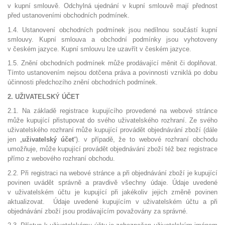
v kupní smlouvě. Odchylná ujednání v kupní smlouvě mají přednost
před ustanoveními obchodních podmínek.
1.4. Ustanovení obchodních podmínek jsou nedílnou součástí kupní
smlouvy. Kupní smlouva a obchodní podmínky jsou vyhotoveny
v českém jazyce. Kupní smlouvu lze uzavřít v českém jazyce.
1.5. Znění obchodních podmínek může prodávající měnit či doplňovat.
Tímto ustanovením nejsou dotčena práva a povinnosti vzniklá po dobu
účinnosti předchozího znění obchodních podmínek.
2. UŽIVATELSKÝ ÚČET
2.1. Na základě registrace kupujícího provedené na webové stránce
může kupující přistupovat do svého uživatelského rozhraní. Ze svého
uživatelského rozhraní může kupující provádět objednávání zboží (dále
jen „
uživatelský účet
“). v případě, že to webové rozhraní obchodu
umožňuje, může kupující provádět objednávání zboží též bez registrace
přímo z webového rozhraní obchodu.
2.2. Při registraci na webové stránce a při objednávání zboží je kupující
povinen uvádět správně a pravdivě všechny údaje. Údaje uvedené
v uživatelském účtu je kupující při jakékoliv jejich změně povinen
aktualizovat. Údaje uvedené kupujícím v uživatelském účtu a při
objednávání zboží jsou prodávajícím považovány za správné.