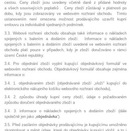
cestou. Ceny zboží jsou uvedeny včetně daně z přidané hodnoty
a všech souvisejících poplatků . Ceny zboží zůstávají v platnosti po
dobu, kdy jsou zobrazovány ve webovém rozhraní obchodu. Tímto
ustanovením není omezena možnost prodávajícího uzavřít kupní
smlouvu za individuálně sjednaných podmínek.
3.3. Webové rozhraní obchodu obsahuje také informace o nákladech
spojených s balením a dodáním zboží. Informace o nákladech
spojených s balením a dodáním zboží uvedené ve webovém rozhraní
obchodu platí pouze v případech, kdy je zboží doručováno v rámci
území České republiky.
3.4. Pro objednání zboží vyplní kupující objednávkový formulář ve
webovém rozhraní obchodu. Objednávkový formulář obsahuje zejména
informace o:
3.4. 1. objednávaném zboží (objednávané zboží „vloží“ kupující do
elektronického nákupního košíku webového rozhraní obchodu),
3.4. 2. způsobu úhrady kupní ceny zboží, údaje o požadovaném
způsobu doručení objednávaného zboží a
3.4. 3. informace o nákladech spojených s dodáním zboží (dále
společně jen jako „
objednávka
“).
3.5. Před zasláním objednávky prodávajícímu je kupujícímu umožněno
zkontrolovat a měnit údaje, které do objednávky kupující vložil, a to i