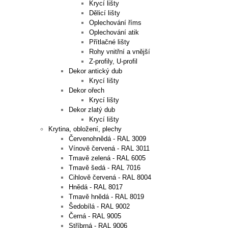
Krycí lišty
Dělicí lišty
Oplechování říms
Oplechování atik
Přítlačné lišty
Rohy vnitřní a vnější
Z-profily, U-profil
Dekor antický dub
Krycí lišty
Dekor ořech
Krycí lišty
Dekor zlatý dub
Krycí lišty
Krytina, obložení, plechy
Červenohnědá - RAL 3009
Vínově červená - RAL 3011
Tmavě zelená - RAL 6005
Tmavě šedá - RAL 7016
Cihlově červená - RAL 8004
Hnědá - RAL 8017
Tmavě hnědá - RAL 8019
Šedobílá - RAL 9002
Černá - RAL 9005
Stříbrná - RAL 9006