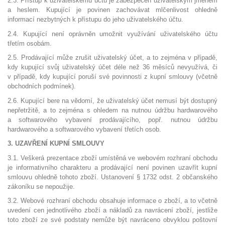
2.3. Přístup k uživatelskému účtu je zabezpečen uživatelským jménem
a heslem. Kupující je povinen zachovávat mlčenlivost ohledně
informací nezbytných k přístupu do jeho uživatelského účtu.
2.4. Kupující není oprávněn umožnit využívání uživatelského účtu
třetím osobám.
2.5. Prodávající může zrušit uživatelský účet, a to zejména v případě,
kdy kupující svůj uživatelský účet déle než 36 měsíců nevyužívá, či
v případě, kdy kupující poruší své povinnosti z kupní smlouvy (včetně
obchodních podmínek).
2.6. Kupující bere na vědomí, že uživatelský účet nemusí být dostupný
nepřetržitě, a to zejména s ohledem na nutnou údržbu hardwarového
a softwarového vybavení prodávajícího, popř. nutnou údržbu
hardwarového a softwarového vybavení třetích osob.
3. UZAVŘENÍ KUPNÍ SMLOUVY
3.1. Veškerá prezentace zboží umístěná ve webovém rozhraní obchodu
je informativního charakteru a prodávající není povinen uzavřít kupní
smlouvu ohledně tohoto zboží. Ustanovení § 1732 odst. 2 občanského
zákoníku se nepoužije.
3.2. Webové rozhraní obchodu obsahuje informace o zboží, a to včetně
uvedení cen jednotlivého zboží a nákladů za navrácení zboží, jestliže
toto zboží ze své podstaty nemůže být navráceno obvyklou poštovní