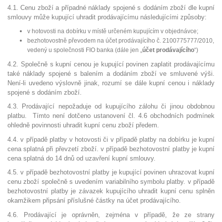
4.1. Cenu zboží a případné náklady spojené s dodáním zboží dle kupní
smlouvy může kupující uhradit prodávajícímu následujícími způsoby:
v hotovosti na dobírku v místě určeném kupujícím v objednávce;
bezhotovostně převodem na účet prodávajícího č. 2100775777/2010,
vedený u společnosti FIO banka (dále jen „
účet prodávajícího
“)
4.2. Společně s kupní cenou je kupující povinen zaplatit prodávajícímu
také náklady spojené s balením a dodáním zboží ve smluvené výši.
Není-li uvedeno výslovně jinak, rozumí se dále kupní cenou i náklady
spojené s dodáním zboží.
4.3. Prodávající nepožaduje od kupujícího zálohu či jinou obdobnou
platbu. Tímto není dotčeno ustanovení čl. 4.6 obchodních podmínek
ohledně povinnosti uhradit kupní cenu zboží předem.
4.4. v případě platby v hotovosti či v případě platby na dobírku je kupní
cena splatná při převzetí zboží. v případě bezhotovostní platby je kupní
cena splatná do 14 dnů od uzavření kupní smlouvy.
4.5. v případě bezhotovostní platby je kupující povinen uhrazovat kupní
cenu zboží společně s uvedením variabilního symbolu platby. v případě
bezhotovostní platby je závazek kupujícího uhradit kupní cenu splněn
okamžikem připsání příslušné částky na účet prodávajícího.
4.6. Prodávající je oprávněn, zejména v případě, že ze strany