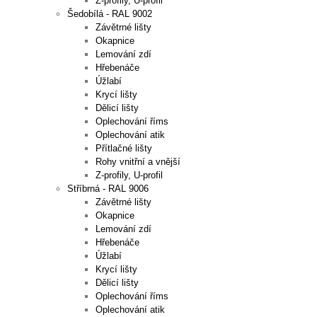
Z-profily, U-profil
Šedobílá - RAL 9002
Závětrné lišty
Okapnice
Lemování zdí
Hřebenáče
Úžlabí
Krycí lišty
Dělicí lišty
Oplechování říms
Oplechování atik
Přítlačné lišty
Rohy vnitřní a vnější
Z-profily, U-profil
Stříbrná - RAL 9006
Závětrné lišty
Okapnice
Lemování zdí
Hřebenáče
Úžlabí
Krycí lišty
Dělicí lišty
Oplechování říms
Oplechování atik