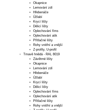
Okapnice
Lemování zdí
Hřebenáče
Úžlabí
Krycí lišty
Dělicí lišty
Oplechování říms
Oplechování atik
Přítlačné lišty
Rohy vnitřní a vnější
Z-profily, U-profil
Tmavě hnědá - RAL 8019
Závětrné lišty
Okapnice
Lemování zdí
Hřebenáče
Úžlabí
Krycí lišty
Dělicí lišty
Oplechování říms
Oplechování atik
Přítlačné lišty
Rohy vnitřní a vnější