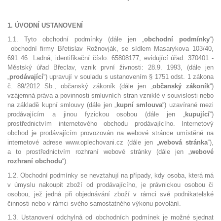
1. ÚVODNÍ USTANOVENÍ
1.1. Tyto obchodní podmínky (dále jen „
obchodní podmínky
“)
obchodní firmy Břetislav Rožnovják, se sídlem Masarykova 103/40,
691 46 Ladná, identifikační číslo: 65808177, evidující úřad: 370401 -
Městský úřad Břeclav, vznik první živnosti: 28.9. 1993, (dále jen
„
prodávající
“) upravují v souladu s ustanovením § 1751 odst. 1 zákona
č. 89/2012 Sb., občanský zákoník (dále jen „
občanský zákoník
“)
vzájemná práva a povinnosti smluvních stran vzniklé v souvislosti nebo
na základě kupní smlouvy (dále jen „
kupní smlouva
“) uzavírané mezi
prodávajícím a jinou fyzickou osobou (dále jen „
kupující
“)
prostřednictvím internetového obchodu prodávajícího. Internetový
obchod je prodávajícím provozován na webové stránce umístěné na
internetové adrese www.oplechovani.cz (dále jen „
webová stránka
“),
a to prostřednictvím rozhraní webové stránky (dále jen „
webové
rozhraní obchodu
“).
1.2. Obchodní podmínky se nevztahují na případy, kdy osoba, která má
v úmyslu nakoupit zboží od prodávajícího, je právnickou osobou či
osobou, jež jedná při objednávání zboží v rámci své podnikatelské
činnosti nebo v rámci svého samostatného výkonu povolání.
1.3. Ustanovení odchylná od obchodních podmínek je možné sjednat