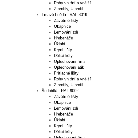
Rohy vnitřní a vnější
Z-profily, U-profil
Tmavě hnědá - RAL 8019
Závětrné lišty
Okapnice
Lemování zdí
Hřebenáče
Úžlabí
Krycí lišty
Dělicí lišty
Oplechování říms
Oplechování atik
Přítlačné lišty
Rohy vnitřní a vnější
Z-profily, U-profil
Šedobílá - RAL 9002
Závětrné lišty
Okapnice
Lemování zdí
Hřebenáče
Úžlabí
Krycí lišty
Dělicí lišty
Oplechování říms