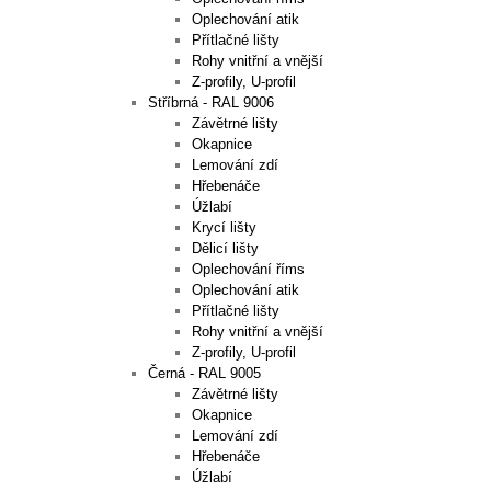
Oplechování atik
Přítlačné lišty
Rohy vnitřní a vnější
Z-profily, U-profil
Stříbrná - RAL 9006
Závětrné lišty
Okapnice
Lemování zdí
Hřebenáče
Úžlabí
Krycí lišty
Dělicí lišty
Oplechování říms
Oplechování atik
Přítlačné lišty
Rohy vnitřní a vnější
Z-profily, U-profil
Černá - RAL 9005
Závětrné lišty
Okapnice
Lemování zdí
Hřebenáče
Úžlabí