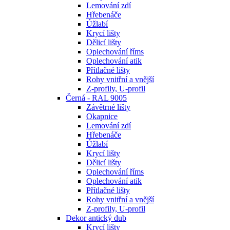
Lemování zdí
Hřebenáče
Úžlabí
Krycí lišty
Dělicí lišty
Oplechování říms
Oplechování atik
Přítlačné lišty
Rohy vnitřní a vnější
Z-profily, U-profil
Černá - RAL 9005
Závětrné lišty
Okapnice
Lemování zdí
Hřebenáče
Úžlabí
Krycí lišty
Dělicí lišty
Oplechování říms
Oplechování atik
Přítlačné lišty
Rohy vnitřní a vnější
Z-profily, U-profil
Dekor antický dub
Krycí lišty