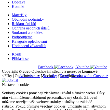
Doprava
Kontakt
Materiály
Obchodní podmínky
Reklamační řád
Ochrana osobních údajů
Soukromí a cookies
Podporujeme
Kategorie oplechování
Hodnocení zákazníků
Košík
Přihlásit se
Facebook
Youtube
Copyright © 2026 Oplechování střechy a nerezové komínové
stříšky | Oplechovani.cz. Všechna práva vyhrazena.
Administrace
|
Statistiky
|
Email
|
Tvorba webu Cursor.cz
Nastavení cookies
Soubory cookies pomáhají zlepšovat užívání a funkce webu. Díky
nim vám můžeme nabídnout personalizovaný obsah. Zároveň
můžeme rozvíjet naše webové stránky a služby na základě
statistik. Pokud přijmete všechny cookies, umožníte nám, abychom