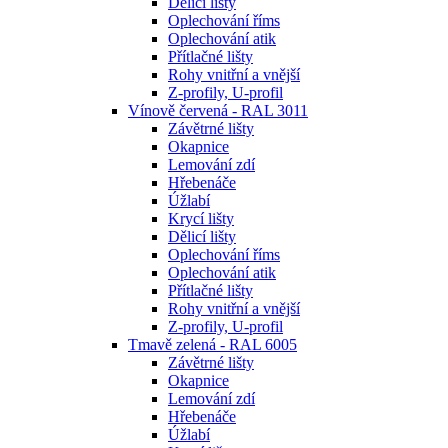
Dělicí lišty
Oplechování říms
Oplechování atik
Přítlačné lišty
Rohy vnitřní a vnější
Z-profily, U-profil
Vínově červená - RAL 3011
Závětrné lišty
Okapnice
Lemování zdí
Hřebenáče
Úžlabí
Krycí lišty
Dělicí lišty
Oplechování říms
Oplechování atik
Přítlačné lišty
Rohy vnitřní a vnější
Z-profily, U-profil
Tmavě zelená - RAL 6005
Závětrné lišty
Okapnice
Lemování zdí
Hřebenáče
Úžlabí