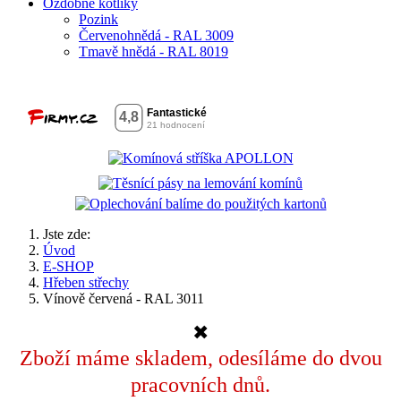
Ozdobné kotlíky
Pozink
Červenohnědá - RAL 3009
Tmavě hnědá - RAL 8019
Jste zde:
Úvod
E-SHOP
Hřeben střechy
Vínově červená - RAL 3011
✖
Zboží máme skladem, odesíláme do dvou
pracovních dnů.