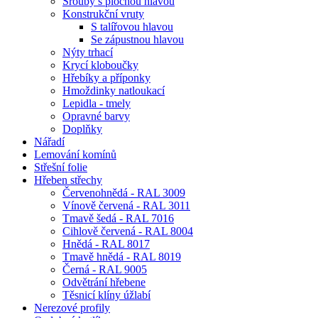
Šrouby s plochou hlavou
Konstrukční vruty
S talířovou hlavou
Se zápustnou hlavou
Nýty trhací
Krycí kloboučky
Hřebíky a příponky
Hmoždinky natloukací
Lepidla - tmely
Opravné barvy
Doplňky
Nářadí
Lemování komínů
Střešní folie
Hřeben střechy
Červenohnědá - RAL 3009
Vínově červená - RAL 3011
Tmavě šedá - RAL 7016
Cihlově červená - RAL 8004
Hnědá - RAL 8017
Tmavě hnědá - RAL 8019
Černá - RAL 9005
Odvětrání hřebene
Těsnicí klíny úžlabí
Nerezové profily