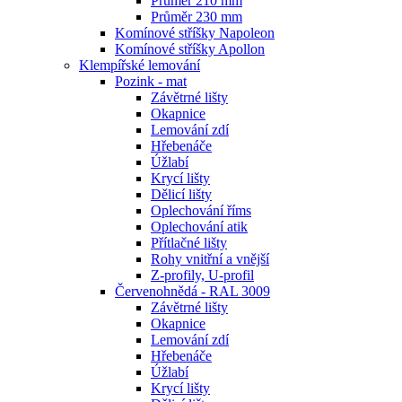
Průměr 210 mm
Průměr 230 mm
Komínové stříšky Napoleon
Komínové stříšky Apollon
Klempířské lemování
Pozink - mat
Závětrné lišty
Okapnice
Lemování zdí
Hřebenáče
Úžlabí
Krycí lišty
Dělicí lišty
Oplechování říms
Oplechování atik
Přítlačné lišty
Rohy vnitřní a vnější
Z-profily, U-profil
Červenohnědá - RAL 3009
Závětrné lišty
Okapnice
Lemování zdí
Hřebenáče
Úžlabí
Krycí lišty