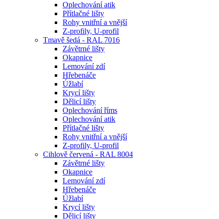
Oplechování atik
Přítlačné lišty
Rohy vnitřní a vnější
Z-profily, U-profil
Tmavě šedá - RAL 7016
Závětrné lišty
Okapnice
Lemování zdí
Hřebenáče
Úžlabí
Krycí lišty
Dělicí lišty
Oplechování říms
Oplechování atik
Přítlačné lišty
Rohy vnitřní a vnější
Z-profily, U-profil
Cihlově červená - RAL 8004
Závětrné lišty
Okapnice
Lemování zdí
Hřebenáče
Úžlabí
Krycí lišty
Dělicí lišty