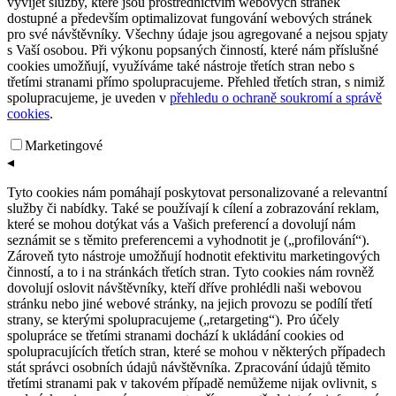
vyvíjet služby, které jsou prostřednictvím webových stránek
dostupné a především optimalizovat fungování webových stránek
pro své návštěvníky. Všechny údaje jsou agregované a nejsou spjaty
s Vaší osobou. Při výkonu popsaných činností, které nám příslušné
cookies umožňují, využíváme také nástroje třetích stran nebo s
třetími stranami přímo spolupracujeme. Přehled třetích stran, s nimiž
spolupracujeme, je uveden v
přehledu o ochraně soukromí a správě
cookies
.
Marketingové
◂
Tyto cookies nám pomáhají poskytovat personalizované a relevantní
služby či nabídky. Také se používají k cílení a zobrazování reklam,
které se mohou dotýkat vás a Vašich preferencí a dovolují nám
seznámit se s těmito preferencemi a vyhodnotit je („profilování“).
Zároveň tyto nástroje umožňují hodnotit efektivitu marketingových
činností, a to i na stránkách třetích stran. Tyto cookies nám rovněž
dovolují oslovit návštěvníky, kteří dříve prohlédli naši webovou
stránku nebo jiné webové stránky, na jejich provozu se podílí třetí
strany, se kterými spolupracujeme („retargeting“). Pro účely
spolupráce se třetími stranami dochází k ukládání cookies od
spolupracujících třetích stran, které se mohou v některých případech
stát správci osobních údajů návštěvníka. Zpracování údajů těmito
třetími stranami pak v takovém případě nemůžeme nijak ovlivnit, s