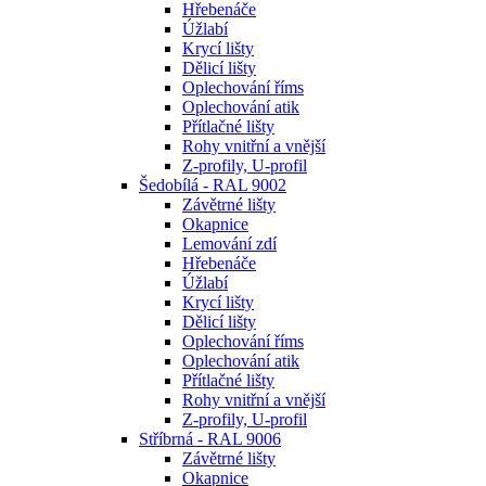
Hřebenáče
Úžlabí
Krycí lišty
Dělicí lišty
Oplechování říms
Oplechování atik
Přítlačné lišty
Rohy vnitřní a vnější
Z-profily, U-profil
Šedobílá - RAL 9002
Závětrné lišty
Okapnice
Lemování zdí
Hřebenáče
Úžlabí
Krycí lišty
Dělicí lišty
Oplechování říms
Oplechování atik
Přítlačné lišty
Rohy vnitřní a vnější
Z-profily, U-profil
Stříbrná - RAL 9006
Závětrné lišty
Okapnice