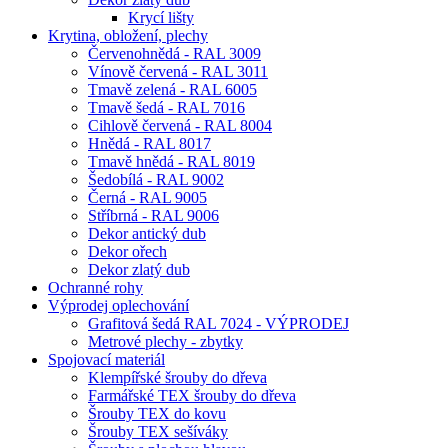
Krycí lišty
Krytina, obložení, plechy
Červenohnědá - RAL 3009
Vínově červená - RAL 3011
Tmavě zelená - RAL 6005
Tmavě šedá - RAL 7016
Cihlově červená - RAL 8004
Hnědá - RAL 8017
Tmavě hnědá - RAL 8019
Šedobílá - RAL 9002
Černá - RAL 9005
Stříbrná - RAL 9006
Dekor antický dub
Dekor ořech
Dekor zlatý dub
Ochranné rohy
Výprodej oplechování
Grafitová šedá RAL 7024 - VÝPRODEJ
Metrové plechy - zbytky
Spojovací materiál
Klempířské šrouby do dřeva
Farmářské TEX šrouby do dřeva
Šrouby TEX do kovu
Šrouby TEX sešíváky