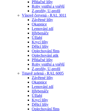
Přítlačné lišty
Rohy vnitřní a vnější
Z-profily, U-profil
Vínově červená - RAL 3011
Závětrné lišty
Okapnice
Lemování zdí
Hřebenáče
Úžlabí
Krycí lišty
Dělicí lišty
Oplechování říms
Oplechování atik
Přítlačné lišty
Rohy vnitřní a vnější
Z-profily, U-profil
Tmavě zelená - RAL 6005
Závětrné lišty
Okapnice
Lemování zdí
Hřebenáče
Úžlabí
Krycí lišty
Dělicí lišty
Oplechování říms