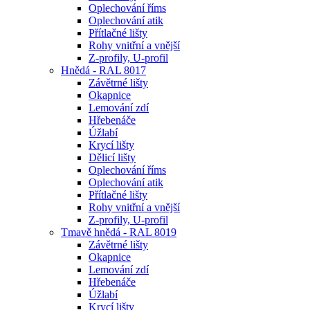
Oplechování říms
Oplechování atik
Přítlačné lišty
Rohy vnitřní a vnější
Z-profily, U-profil
Hnědá - RAL 8017
Závětrné lišty
Okapnice
Lemování zdí
Hřebenáče
Úžlabí
Krycí lišty
Dělicí lišty
Oplechování říms
Oplechování atik
Přítlačné lišty
Rohy vnitřní a vnější
Z-profily, U-profil
Tmavě hnědá - RAL 8019
Závětrné lišty
Okapnice
Lemování zdí
Hřebenáče
Úžlabí
Krycí lišty