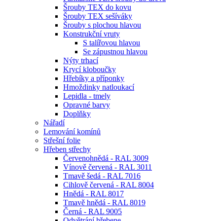
Šrouby TEX do kovu
Šrouby TEX sešíváky
Šrouby s plochou hlavou
Konstrukční vruty
S talířovou hlavou
Se zápustnou hlavou
Nýty trhací
Krycí kloboučky
Hřebíky a příponky
Hmoždinky natloukací
Lepidla - tmely
Opravné barvy
Doplňky
Nářadí
Lemování komínů
Střešní folie
Hřeben střechy
Červenohnědá - RAL 3009
Vínově červená - RAL 3011
Tmavě šedá - RAL 7016
Cihlově červená - RAL 8004
Hnědá - RAL 8017
Tmavě hnědá - RAL 8019
Černá - RAL 9005
Odvětrání hřebene