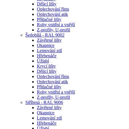
Dělicí lišty
Oplechování říms
Oplechování atik
Přítlačné lišty
Rohy vnitřní a vnější
Z-profily, U-profil
Šedobílá - RAL 9002
Závětrné lišty
Okapnice
Lemování zdí
Hřebenáče
Úžlabí
Krycí lišty
Dělicí lišty
Oplechování říms
Oplechování atik
Přítlačné lišty
Rohy vnitřní a vnější
Z-profily, U-profil
Stříbrná - RAL 9006
Závětrné lišty
Okapnice
Lemování zdí
Hřebenáče
Úžlabí