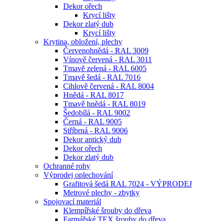
Dekor ořech
Krycí lišty
Dekor zlatý dub
Krycí lišty
Krytina, obložení, plechy
Červenohnědá - RAL 3009
Vínově červená - RAL 3011
Tmavě zelená - RAL 6005
Tmavě šedá - RAL 7016
Cihlově červená - RAL 8004
Hnědá - RAL 8017
Tmavě hnědá - RAL 8019
Šedobílá - RAL 9002
Černá - RAL 9005
Stříbrná - RAL 9006
Dekor antický dub
Dekor ořech
Dekor zlatý dub
Ochranné rohy
Výprodej oplechování
Grafitová šedá RAL 7024 - VÝPRODEJ
Metrové plechy - zbytky
Spojovací materiál
Klempířské šrouby do dřeva
Farmářské TEX šrouby do dřeva