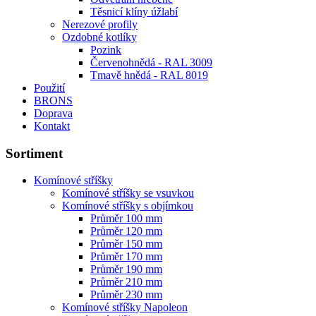
Těsnicí klíny úžlabí
Nerezové profily
Ozdobné kotlíky
Pozink
Červenohnědá - RAL 3009
Tmavě hnědá - RAL 8019
Použití
BRONS
Doprava
Kontakt
Sortiment
Komínové stříšky
Komínové stříšky se vsuvkou
Komínové stříšky s objímkou
Průměr 100 mm
Průměr 120 mm
Průměr 150 mm
Průměr 170 mm
Průměr 190 mm
Průměr 210 mm
Průměr 230 mm
Komínové stříšky Napoleon