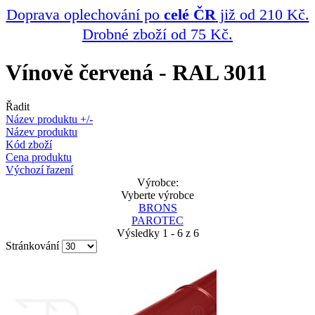
Doprava oplechování po
celé ČR
již od 210 Kč.
Drobné zboží od 75 Kč.
Vínově červená - RAL 3011
Řadit
Název produktu +/-
Název produktu
Kód zboží
Cena produktu
Výchozí řazení
Výrobce:
Vyberte výrobce
BRONS
PAROTEC
Výsledky 1 - 6 z 6
Stránkování