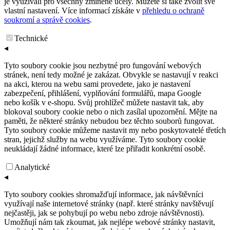
je využívali pro všechny zmíněné účely. Můžete si také zvolit své
vlastní nastavení. Více informací získáte v
přehledu o ochraně
soukromí a správě cookies
.
Technické
◂
Tyto soubory cookie jsou nezbytné pro fungování webových
stránek, není tedy možné je zakázat. Obvykle se nastavují v reakci
na akci, kterou na webu sami provedete, jako je nastavení
zabezpečení, přihlášení, vyplňování formulářů, mapa Google
nebo košík v e-shopu. Svůj prohlížeč můžete nastavit tak, aby
blokoval soubory cookie nebo o nich zasílal upozornění. Mějte na
paměti, že některé stránky nebudou bez těchto souborů fungovat.
Tyto soubory cookie můžeme nastavit my nebo poskytovatelé třetích
stran, jejichž služby na webu využíváme. Tyto soubory cookie
neukládají žádné informace, které lze přiřadit konkrétní osobě.
Analytické
◂
Tyto soubory cookies shromažďují informace, jak návštěvníci
využívají naše internetové stránky (např. které stránky navštěvují
nejčastěji, jak se pohybují po webu nebo zdroje návštěvnosti).
Umožňují nám tak zkoumat, jak nejlépe webové stránky nastavit,