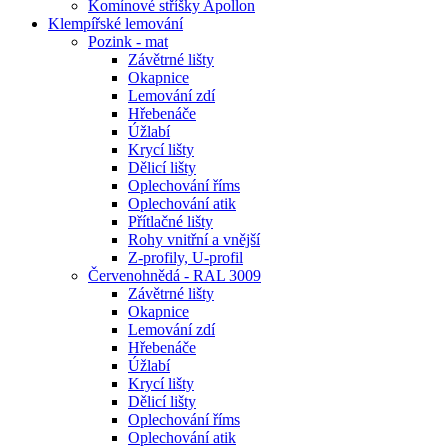
Komínové stříšky Apollon
Klempířské lemování
Pozink - mat
Závětrné lišty
Okapnice
Lemování zdí
Hřebenáče
Úžlabí
Krycí lišty
Dělicí lišty
Oplechování říms
Oplechování atik
Přítlačné lišty
Rohy vnitřní a vnější
Z-profily, U-profil
Červenohnědá - RAL 3009
Závětrné lišty
Okapnice
Lemování zdí
Hřebenáče
Úžlabí
Krycí lišty
Dělicí lišty
Oplechování říms
Oplechování atik