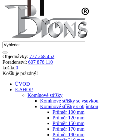
Objednávky:
777 268 452
Poradenství:
607 876 110
košíku
0
Košík je prázdný!
ÚVOD
E-SHOP
Komínové stříšky
Komínové stříšky se vsuvkou
Komínové stříšky s objímkou
Průměr 100 mm
Průměr 120 mm
Průměr 150 mm
Průměr 170 mm
Průměr 190 mm