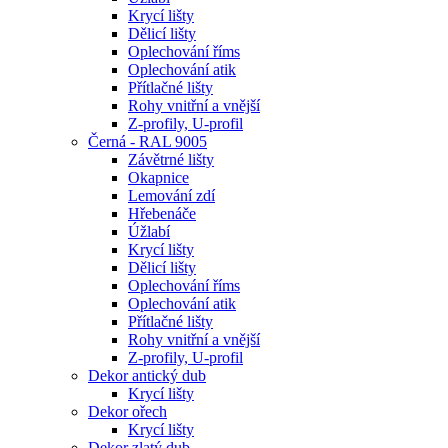
Krycí lišty
Dělicí lišty
Oplechování říms
Oplechování atik
Přítlačné lišty
Rohy vnitřní a vnější
Z-profily, U-profil
Černá - RAL 9005
Závětrné lišty
Okapnice
Lemování zdí
Hřebenáče
Úžlabí
Krycí lišty
Dělicí lišty
Oplechování říms
Oplechování atik
Přítlačné lišty
Rohy vnitřní a vnější
Z-profily, U-profil
Dekor antický dub
Krycí lišty
Dekor ořech
Krycí lišty
Dekor zlatý dub