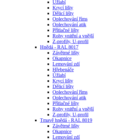
Úžlabí
Krycí lišty
Dělicí lišty
Oplechování říms
Oplechování atik
Přítlačné lišty
Rohy vnitřní a vnější
Z-profily, U-profil
Hnědá - RAL 8017
Závětrné lišty
Okapnice
Lemování zdí
Hřebenáče
Úžlabí
Krycí lišty
Dělicí lišty
Oplechování říms
Oplechování atik
Přítlačné lišty
Rohy vnitřní a vnější
Z-profily, U-profil
Tmavě hnědá - RAL 8019
Závětrné lišty
Okapnice
Lemování zdí