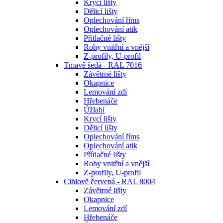
Krycí lišty
Dělicí lišty
Oplechování říms
Oplechování atik
Přítlačné lišty
Rohy vnitřní a vnější
Z-profily, U-profil
Tmavě šedá - RAL 7016
Závětrné lišty
Okapnice
Lemování zdí
Hřebenáče
Úžlabí
Krycí lišty
Dělicí lišty
Oplechování říms
Oplechování atik
Přítlačné lišty
Rohy vnitřní a vnější
Z-profily, U-profil
Cihlově červená - RAL 8004
Závětrné lišty
Okapnice
Lemování zdí
Hřebenáče