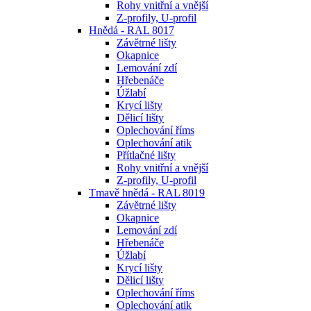
Rohy vnitřní a vnější
Z-profily, U-profil
Hnědá - RAL 8017
Závětrné lišty
Okapnice
Lemování zdí
Hřebenáče
Úžlabí
Krycí lišty
Dělicí lišty
Oplechování říms
Oplechování atik
Přítlačné lišty
Rohy vnitřní a vnější
Z-profily, U-profil
Tmavě hnědá - RAL 8019
Závětrné lišty
Okapnice
Lemování zdí
Hřebenáče
Úžlabí
Krycí lišty
Dělicí lišty
Oplechování říms
Oplechování atik