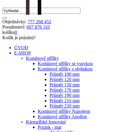
Objednávky:
777 268 452
Poradenství:
607 876 110
košíku
0
Košík je prázdný!
ÚVOD
E-SHOP
Komínové stříšky
Komínové stříšky se vsuvkou
Komínové stříšky s objímkou
Průměr 100 mm
Průměr 120 mm
Průměr 150 mm
Průměr 170 mm
Průměr 190 mm
Průměr 210 mm
Průměr 230 mm
Komínové stříšky Napoleon
Komínové stříšky Apollon
Klempířské lemování
Pozink - mat