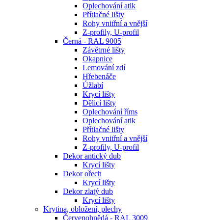
Oplechování atik
Přítlačné lišty
Rohy vnitřní a vnější
Z-profily, U-profil
Černá - RAL 9005
Závětrné lišty
Okapnice
Lemování zdí
Hřebenáče
Úžlabí
Krycí lišty
Dělicí lišty
Oplechování říms
Oplechování atik
Přítlačné lišty
Rohy vnitřní a vnější
Z-profily, U-profil
Dekor antický dub
Krycí lišty
Dekor ořech
Krycí lišty
Dekor zlatý dub
Krycí lišty
Krytina, obložení, plechy
Červenohnědá - RAL 3009