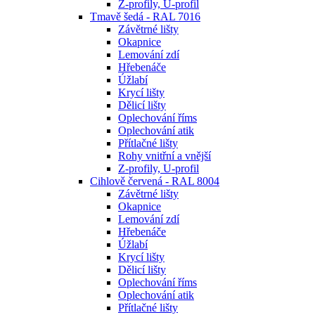
Z-profily, U-profil
Tmavě šedá - RAL 7016
Závětrné lišty
Okapnice
Lemování zdí
Hřebenáče
Úžlabí
Krycí lišty
Dělicí lišty
Oplechování říms
Oplechování atik
Přítlačné lišty
Rohy vnitřní a vnější
Z-profily, U-profil
Cihlově červená - RAL 8004
Závětrné lišty
Okapnice
Lemování zdí
Hřebenáče
Úžlabí
Krycí lišty
Dělicí lišty
Oplechování říms
Oplechování atik
Přítlačné lišty