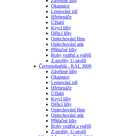
Závětrné lišty
Okapnice
Lemování zdí
Hřebenáče
Úžlabí
Krycí lišty
Dělicí lišty
Oplechování říms
Oplechování atik
Přítlačné lišty
Rohy vnitřní a vnější
Z-profily, U-profil
Červenohnědá - RAL 3009
Závětrné lišty
Okapnice
Lemování zdí
Hřebenáče
Úžlabí
Krycí lišty
Dělicí lišty
Oplechování říms
Oplechování atik
Přítlačné lišty
Rohy vnitřní a vnější
Z-profily, U-profil