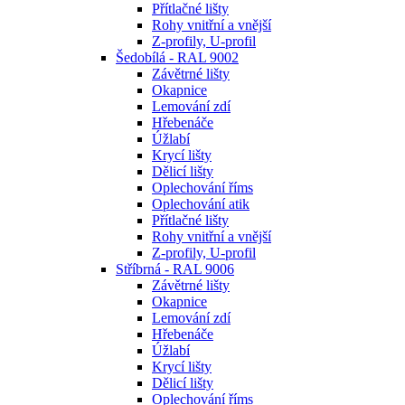
Přítlačné lišty
Rohy vnitřní a vnější
Z-profily, U-profil
Šedobílá - RAL 9002
Závětrné lišty
Okapnice
Lemování zdí
Hřebenáče
Úžlabí
Krycí lišty
Dělicí lišty
Oplechování říms
Oplechování atik
Přítlačné lišty
Rohy vnitřní a vnější
Z-profily, U-profil
Stříbrná - RAL 9006
Závětrné lišty
Okapnice
Lemování zdí
Hřebenáče
Úžlabí
Krycí lišty
Dělicí lišty
Oplechování říms