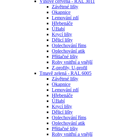
Vínově červená - RAL 3011
Závětrné lišty
Okapnice
Lemování zdí
Hřebenáče
Úžlabí
Krycí lišty
Dělicí lišty
Oplechování říms
Oplechování atik
Přítlačné lišty
Rohy vnitřní a vnější
Z-profily, U-profil
Tmavě zelená - RAL 6005
Závětrné lišty
Okapnice
Lemování zdí
Hřebenáče
Úžlabí
Krycí lišty
Dělicí lišty
Oplechování říms
Oplechování atik
Přítlačné lišty
Rohy vnitřní a vnější