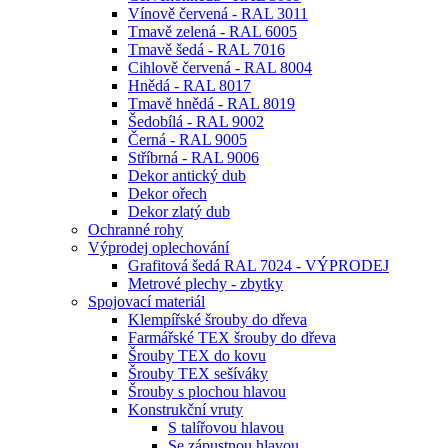
Vínově červená - RAL 3011
Tmavě zelená - RAL 6005
Tmavě šedá - RAL 7016
Cihlově červená - RAL 8004
Hnědá - RAL 8017
Tmavě hnědá - RAL 8019
Šedobílá - RAL 9002
Černá - RAL 9005
Stříbrná - RAL 9006
Dekor antický dub
Dekor ořech
Dekor zlatý dub
Ochranné rohy
Výprodej oplechování
Grafitová šedá RAL 7024 - VÝPRODEJ
Metrové plechy - zbytky
Spojovací materiál
Klempířské šrouby do dřeva
Farmářské TEX šrouby do dřeva
Šrouby TEX do kovu
Šrouby TEX sešíváky
Šrouby s plochou hlavou
Konstrukční vruty
S talířovou hlavou
Se zápustnou hlavou