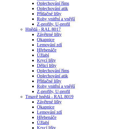
Oplechování říms
Oplechování atik
Přítlačné lišty
Rohy vnitřní a vnější
Z-profily, U-profil
Hnědá - RAL 8017
Závětrné lišty
Okapnice
Lemování zdí
Hřebenáče
Úžlabí
Krycí lišty
Dělicí lišty
Oplechování říms
Oplechování atik
Přítlačné lišty
Rohy vnitřní a vnější
Z-profily, U-profil
Tmavě hnědá - RAL 8019
Závětrné lišty
Okapnice
Lemování zdí
Hřebenáče
Úžlabí
Krycí lišty