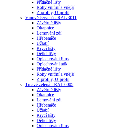
Přítlačné lišty
Rohy vnitřní a vnější
Z-profily, U-profil
Vínově červená - RAL 3011
Závětrné lišty
Okapnice
Lemování zdí
Hřebenáče
Úžlabí
Krycí lišty
Dělicí lišty
Oplechování říms
Oplechování atik
Přítlačné lišty
Rohy vnitřní a vnější
Z-profily, U-profil
Tmavě zelená - RAL 6005
Závětrné lišty
Okapnice
Lemování zdí
Hřebenáče
Úžlabí
Krycí lišty
Dělicí lišty
Oplechování říms