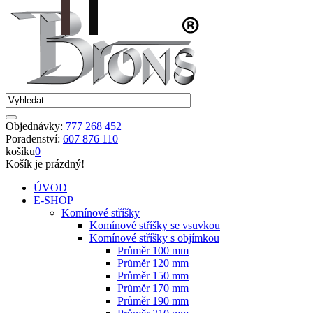
Objednávky:
777 268 452
Poradenství:
607 876 110
košíku
0
Košík je prázdný!
ÚVOD
E-SHOP
Komínové stříšky
Komínové stříšky se vsuvkou
Komínové stříšky s objímkou
Průměr 100 mm
Průměr 120 mm
Průměr 150 mm
Průměr 170 mm
Průměr 190 mm