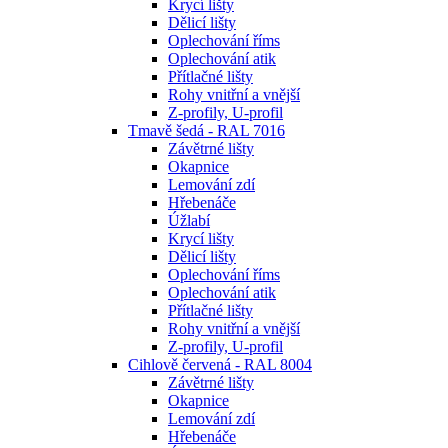
Krycí lišty
Dělicí lišty
Oplechování říms
Oplechování atik
Přítlačné lišty
Rohy vnitřní a vnější
Z-profily, U-profil
Tmavě šedá - RAL 7016
Závětrné lišty
Okapnice
Lemování zdí
Hřebenáče
Úžlabí
Krycí lišty
Dělicí lišty
Oplechování říms
Oplechování atik
Přítlačné lišty
Rohy vnitřní a vnější
Z-profily, U-profil
Cihlově červená - RAL 8004
Závětrné lišty
Okapnice
Lemování zdí
Hřebenáče