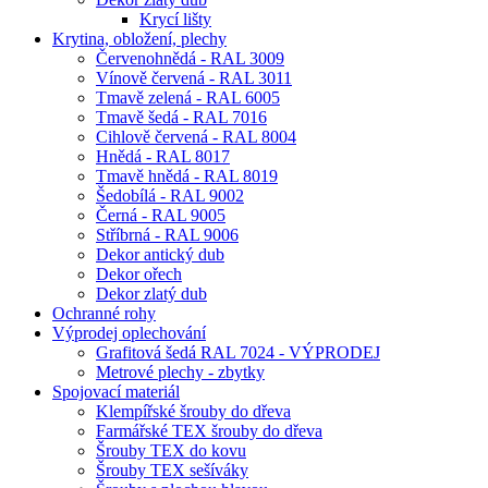
Krycí lišty
Krytina, obložení, plechy
Červenohnědá - RAL 3009
Vínově červená - RAL 3011
Tmavě zelená - RAL 6005
Tmavě šedá - RAL 7016
Cihlově červená - RAL 8004
Hnědá - RAL 8017
Tmavě hnědá - RAL 8019
Šedobílá - RAL 9002
Černá - RAL 9005
Stříbrná - RAL 9006
Dekor antický dub
Dekor ořech
Dekor zlatý dub
Ochranné rohy
Výprodej oplechování
Grafitová šedá RAL 7024 - VÝPRODEJ
Metrové plechy - zbytky
Spojovací materiál
Klempířské šrouby do dřeva
Farmářské TEX šrouby do dřeva
Šrouby TEX do kovu
Šrouby TEX sešíváky