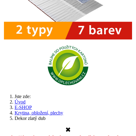
Jste zde:
Úvod
E-SHOP
Krytina, obložení, plechy
Dekor zlatý dub
✖