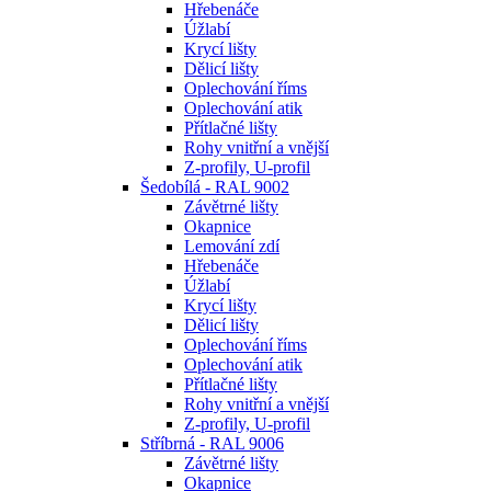
Hřebenáče
Úžlabí
Krycí lišty
Dělicí lišty
Oplechování říms
Oplechování atik
Přítlačné lišty
Rohy vnitřní a vnější
Z-profily, U-profil
Šedobílá - RAL 9002
Závětrné lišty
Okapnice
Lemování zdí
Hřebenáče
Úžlabí
Krycí lišty
Dělicí lišty
Oplechování říms
Oplechování atik
Přítlačné lišty
Rohy vnitřní a vnější
Z-profily, U-profil
Stříbrná - RAL 9006
Závětrné lišty
Okapnice