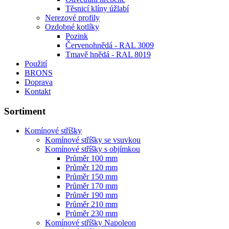
Těsnicí klíny úžlabí
Nerezové profily
Ozdobné kotlíky
Pozink
Červenohnědá - RAL 3009
Tmavě hnědá - RAL 8019
Použití
BRONS
Doprava
Kontakt
Sortiment
Komínové stříšky
Komínové stříšky se vsuvkou
Komínové stříšky s objímkou
Průměr 100 mm
Průměr 120 mm
Průměr 150 mm
Průměr 170 mm
Průměr 190 mm
Průměr 210 mm
Průměr 230 mm
Komínové stříšky Napoleon