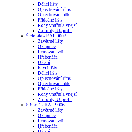
Dělicí lišty
Oplechování říms
Oplechování atik
Přítlačné lišty
Rohy vnitřní a vnější
Z-profily, U-profil
Šedobílá - RAL 9002
Závětrné lišty
Okapnice
Lemování zdí
Hřebenáče
Úžlabí
Krycí lišty
Dělicí lišty
Oplechování říms
Oplechování atik
Přítlačné lišty
Rohy vnitřní a vnější
Z-profily, U-profil
Stříbrná - RAL 9006
Závětrné lišty
Okapnice
Lemování zdí
Hřebenáče
Úžlabí