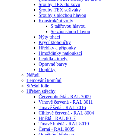
Šrouby TEX do kovu
Šrouby TEX sešíváky
Šrouby s plochou hlavou
Konstrukční vruty
S talířovou hlavou
Se zápustnou hlavou
Nýty trhací
Krycí kloboučky
Hřebíky a příponky
Hmoždinky natloukací
Lepidla - tmely
Opravné barvy
Doplňky
Nářadí
Lemování komínů
Střešní folie
Hřeben střechy
Červenohnědá - RAL 3009
Vínově červená - RAL 3011
Tmavě šedá - RAL 7016
Cihlově červená - RAL 8004
Hnědá - RAL 8017
Tmavě hnědá - RAL 8019
Černá - RAL 9005
Odvětrání hřebene