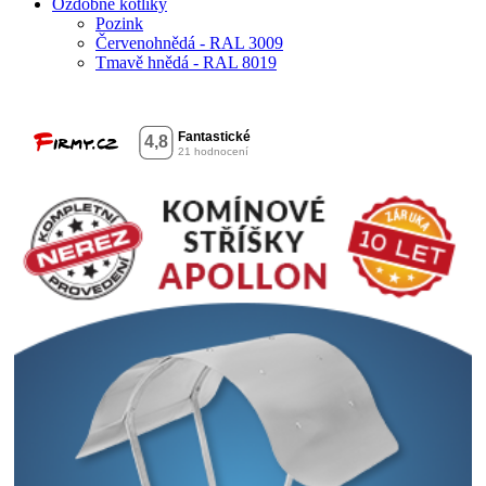
Ozdobné kotlíky
Pozink
Červenohnědá - RAL 3009
Tmavě hnědá - RAL 8019