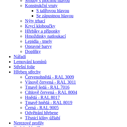
Šrouby s plochou hlavou
Konstrukční vruty
S talířovou hlavou
Se zápustnou hlavou
Nýty trhací
Krycí kloboučky
Hřebíky a příponky
Hmoždinky natloukací
Lepidla - tmely
Opravné barvy
Doplňky
Nářadí
Lemování komínů
Střešní folie
Hřeben střechy
Červenohnědá - RAL 3009
Vínově červená - RAL 3011
Tmavě šedá - RAL 7016
Cihlově červená - RAL 8004
Hnědá - RAL 8017
Tmavě hnědá - RAL 8019
Černá - RAL 9005
Odvětrání hřebene
Těsnicí klíny úžlabí
Nerezové profily