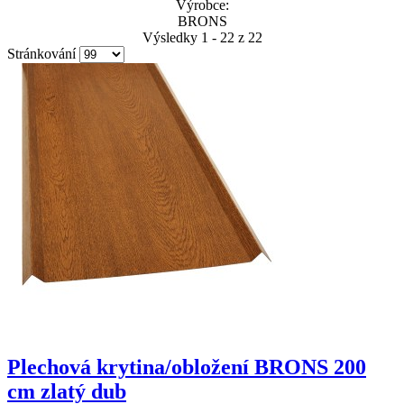
Výrobce:
BRONS
Výsledky 1 - 22 z 22
Stránkování
Plechová krytina/obložení BRONS 200
cm zlatý dub