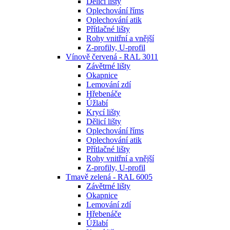
Dělicí lišty
Oplechování říms
Oplechování atik
Přítlačné lišty
Rohy vnitřní a vnější
Z-profily, U-profil
Vínově červená - RAL 3011
Závětrné lišty
Okapnice
Lemování zdí
Hřebenáče
Úžlabí
Krycí lišty
Dělicí lišty
Oplechování říms
Oplechování atik
Přítlačné lišty
Rohy vnitřní a vnější
Z-profily, U-profil
Tmavě zelená - RAL 6005
Závětrné lišty
Okapnice
Lemování zdí
Hřebenáče
Úžlabí