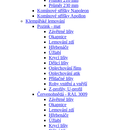
Průměr 210 mm
Průměr 230 mm
Komínové stříšky Napoleon
Komínové stříšky Apollon
Klempířské lemování
Pozink - mat
Závětrné lišty
Okapnice
Lemování zdí
Hřebenáče
Úžlabí
Krycí lišty
Dělicí lišty
Oplechování říms
Oplechování atik
Přítlačné lišty
Rohy vnitřní a vnější
Z-profily, U-profil
Červenohnědá - RAL 3009
Závětrné lišty
Okapnice
Lemování zdí
Hřebenáče
Úžlabí
Krycí lišty