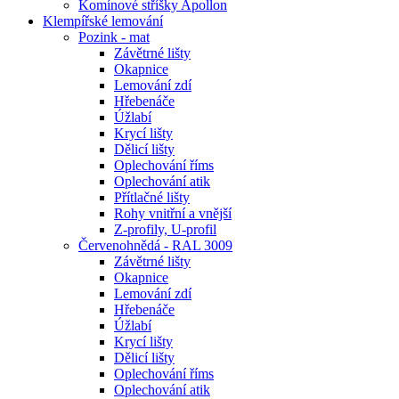
Komínové stříšky Apollon
Klempířské lemování
Pozink - mat
Závětrné lišty
Okapnice
Lemování zdí
Hřebenáče
Úžlabí
Krycí lišty
Dělicí lišty
Oplechování říms
Oplechování atik
Přítlačné lišty
Rohy vnitřní a vnější
Z-profily, U-profil
Červenohnědá - RAL 3009
Závětrné lišty
Okapnice
Lemování zdí
Hřebenáče
Úžlabí
Krycí lišty
Dělicí lišty
Oplechování říms
Oplechování atik