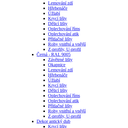
Lemování zdí
Hřebenáče
Úžlabí
Krycí lišty
Dělicí lišty
Oplechování říms
Oplechování atik
Přítlačné lišty
Rohy vnitřní a vnější
Z-profily, U-profil
Černá - RAL 9005
Závětrné lišty
Okapnice
Lemování zdí
Hřebenáče
Úžlabí
Krycí lišty
Dělicí lišty
Oplechování říms
Oplechování atik
Přítlačné lišty
Rohy vnitřní a vnější
Z-profily, U-profil
Dekor antický dub
Krycí lišty