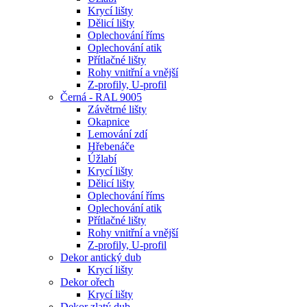
Krycí lišty
Dělicí lišty
Oplechování říms
Oplechování atik
Přítlačné lišty
Rohy vnitřní a vnější
Z-profily, U-profil
Černá - RAL 9005
Závětrné lišty
Okapnice
Lemování zdí
Hřebenáče
Úžlabí
Krycí lišty
Dělicí lišty
Oplechování říms
Oplechování atik
Přítlačné lišty
Rohy vnitřní a vnější
Z-profily, U-profil
Dekor antický dub
Krycí lišty
Dekor ořech
Krycí lišty
Dekor zlatý dub