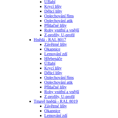
Úžlabí
Krycí lišty
Dělicí lišty
Oplechování říms
Oplechování atik
Přítlačné lišty
Rohy vnitřní a vnější
Z-profily, U-profil
Hnědá - RAL 8017
Závětrné lišty
Okapnice
Lemování zdí
Hřebenáče
Úžlabí
Krycí lišty
Dělicí lišty
Oplechování říms
Oplechování atik
Přítlačné lišty
Rohy vnitřní a vnější
Z-profily, U-profil
Tmavě hnědá - RAL 8019
Závětrné lišty
Okapnice
Lemování zdí