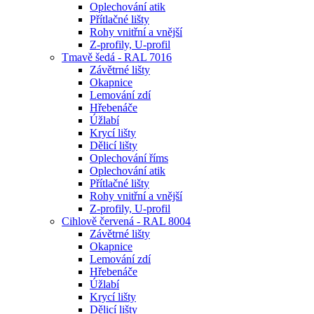
Oplechování atik
Přítlačné lišty
Rohy vnitřní a vnější
Z-profily, U-profil
Tmavě šedá - RAL 7016
Závětrné lišty
Okapnice
Lemování zdí
Hřebenáče
Úžlabí
Krycí lišty
Dělicí lišty
Oplechování říms
Oplechování atik
Přítlačné lišty
Rohy vnitřní a vnější
Z-profily, U-profil
Cihlově červená - RAL 8004
Závětrné lišty
Okapnice
Lemování zdí
Hřebenáče
Úžlabí
Krycí lišty
Dělicí lišty