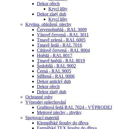
Dekor ořech
Krycí lišty
Dekor zlatý dub
Krycí lišty
Krytina, obložení, plechy
Červenohnědá - RAL 3009
Vínově červená - RAL 3011
Tmavě zelená - RAL 6005
Tmavě šedá - RAL 7016
Cihlově červená - RAL 8004
Hnědá - RAL 8017
Tmavě hnědá - RAL 8019
Šedobílá - RAL 9002
Černá - RAL 9005
Stříbrná - RAL 9006
Dekor antický dub
Dekor ořech
Dekor zlatý dub
Ochranné rohy
Výprodej oplechování
Grafitová šedá RAL 7024 - VÝPRODEJ
Metrové plechy - zbytky
Spojovací materiál
Klempířské šrouby do dřeva
Farmářské TEX šrouby do dřeva