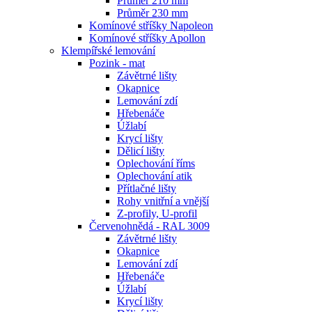
Průměr 210 mm
Průměr 230 mm
Komínové stříšky Napoleon
Komínové stříšky Apollon
Klempířské lemování
Pozink - mat
Závětrné lišty
Okapnice
Lemování zdí
Hřebenáče
Úžlabí
Krycí lišty
Dělicí lišty
Oplechování říms
Oplechování atik
Přítlačné lišty
Rohy vnitřní a vnější
Z-profily, U-profil
Červenohnědá - RAL 3009
Závětrné lišty
Okapnice
Lemování zdí
Hřebenáče
Úžlabí
Krycí lišty