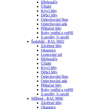
Hřebenáče
Úžlabí
Krycí lišty
Dělicí lišty
Oplechování říms
Oplechování atik
Přítlačné lišty
Rohy vnitřní a vnější
Z-profily, U-profil
Šedobílá - RAL 9002
Závětrné lišty
Okapnice
Lemování zdí
Hřebenáče
Úžlabí
Krycí lišty
Dělicí lišty
Oplechování říms
Oplechování atik
Přítlačné lišty
Rohy vnitřní a vnější
Z-profily, U-profil
Stříbrná - RAL 9006
Závětrné lišty
Okapnice