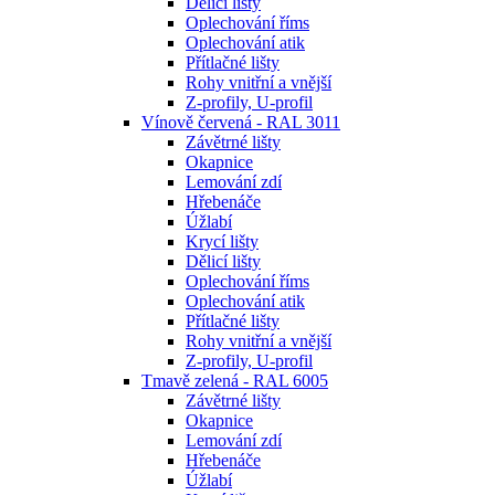
Dělicí lišty
Oplechování říms
Oplechování atik
Přítlačné lišty
Rohy vnitřní a vnější
Z-profily, U-profil
Vínově červená - RAL 3011
Závětrné lišty
Okapnice
Lemování zdí
Hřebenáče
Úžlabí
Krycí lišty
Dělicí lišty
Oplechování říms
Oplechování atik
Přítlačné lišty
Rohy vnitřní a vnější
Z-profily, U-profil
Tmavě zelená - RAL 6005
Závětrné lišty
Okapnice
Lemování zdí
Hřebenáče
Úžlabí