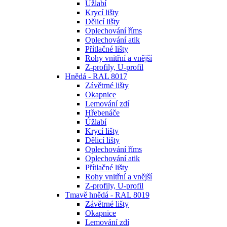
Úžlabí
Krycí lišty
Dělicí lišty
Oplechování říms
Oplechování atik
Přítlačné lišty
Rohy vnitřní a vnější
Z-profily, U-profil
Hnědá - RAL 8017
Závětrné lišty
Okapnice
Lemování zdí
Hřebenáče
Úžlabí
Krycí lišty
Dělicí lišty
Oplechování říms
Oplechování atik
Přítlačné lišty
Rohy vnitřní a vnější
Z-profily, U-profil
Tmavě hnědá - RAL 8019
Závětrné lišty
Okapnice
Lemování zdí