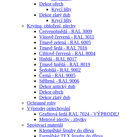
Dekor ořech
Krycí lišty
Dekor zlatý dub
Krycí lišty
Krytina, obložení, plechy
Červenohnědá - RAL 3009
Vínově červená - RAL 3011
Tmavě zelená - RAL 6005
Tmavě šedá - RAL 7016
Cihlově červená - RAL 8004
Hnědá - RAL 8017
Tmavě hnědá - RAL 8019
Šedobílá - RAL 9002
Černá - RAL 9005
Stříbrná - RAL 9006
Dekor antický dub
Dekor ořech
Dekor zlatý dub
Ochranné rohy
Výprodej oplechování
Grafitová šedá RAL 7024 - VÝPRODEJ
Metrové plechy - zbytky
Spojovací materiál
Klempířské šrouby do dřeva
Farmářské TEX šrouby do dřeva