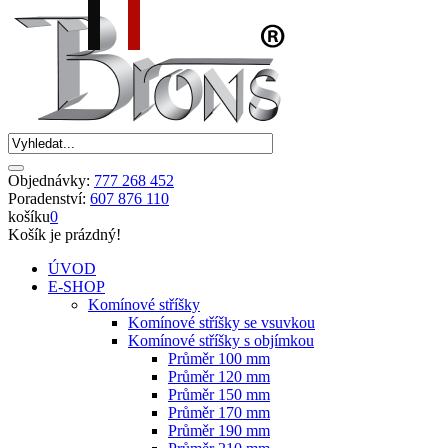
Objednávky:
777 268 452
Poradenství:
607 876 110
košíku
0
Košík je prázdný!
ÚVOD
E-SHOP
Komínové stříšky
Komínové stříšky se vsuvkou
Komínové stříšky s objímkou
Průměr 100 mm
Průměr 120 mm
Průměr 150 mm
Průměr 170 mm
Průměr 190 mm