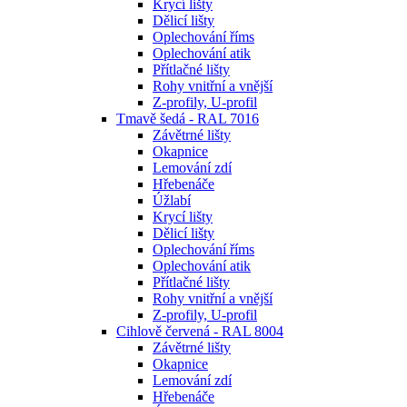
Krycí lišty
Dělicí lišty
Oplechování říms
Oplechování atik
Přítlačné lišty
Rohy vnitřní a vnější
Z-profily, U-profil
Tmavě šedá - RAL 7016
Závětrné lišty
Okapnice
Lemování zdí
Hřebenáče
Úžlabí
Krycí lišty
Dělicí lišty
Oplechování říms
Oplechování atik
Přítlačné lišty
Rohy vnitřní a vnější
Z-profily, U-profil
Cihlově červená - RAL 8004
Závětrné lišty
Okapnice
Lemování zdí
Hřebenáče