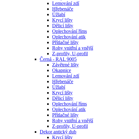
Lemování zdí
Hřebenáče
Úžlabí
Krycí lišty
Dělicí lišty
Oplechování říms
Oplechování atik
Přítlačné lišty
Rohy vnitřní a vnější
Z-profily, U-profil
Černá - RAL 9005
Závětrné lišty
Okapnice
Lemování zdí
Hřebenáče
Úžlabí
Krycí lišty
Dělicí lišty
Oplechování říms
Oplechování atik
Přítlačné lišty
Rohy vnitřní a vnější
Z-profily, U-profil
Dekor antický dub
Krycí lišty