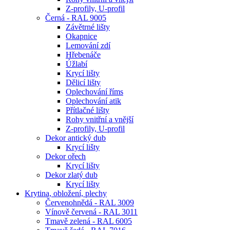
Z-profily, U-profil
Černá - RAL 9005
Závětrné lišty
Okapnice
Lemování zdí
Hřebenáče
Úžlabí
Krycí lišty
Dělicí lišty
Oplechování říms
Oplechování atik
Přítlačné lišty
Rohy vnitřní a vnější
Z-profily, U-profil
Dekor antický dub
Krycí lišty
Dekor ořech
Krycí lišty
Dekor zlatý dub
Krycí lišty
Krytina, obložení, plechy
Červenohnědá - RAL 3009
Vínově červená - RAL 3011
Tmavě zelená - RAL 6005