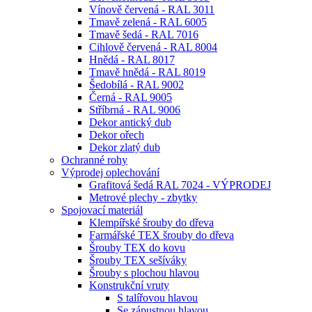
Vínově červená - RAL 3011
Tmavě zelená - RAL 6005
Tmavě šedá - RAL 7016
Cihlově červená - RAL 8004
Hnědá - RAL 8017
Tmavě hnědá - RAL 8019
Šedobílá - RAL 9002
Černá - RAL 9005
Stříbrná - RAL 9006
Dekor antický dub
Dekor ořech
Dekor zlatý dub
Ochranné rohy
Výprodej oplechování
Grafitová šedá RAL 7024 - VÝPRODEJ
Metrové plechy - zbytky
Spojovací materiál
Klempířské šrouby do dřeva
Farmářské TEX šrouby do dřeva
Šrouby TEX do kovu
Šrouby TEX sešíváky
Šrouby s plochou hlavou
Konstrukční vruty
S talířovou hlavou
Se zápustnou hlavou