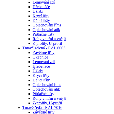
Lemování zdí
Hřebenáče
Úžlabí
Krycí lišty
Dělicí lišty
Oplechování říms
Oplechování atik
Přítlačné lišty
Rohy vnitřní a vnější
Z-profily, U-profil
Tmavě zelená - RAL 6005
Závětrné lišty
Okapnice
Lemování zdí
Hřebenáče
Úžlabí
Krycí lišty
Dělicí lišty
Oplechování říms
Oplechování atik
Přítlačné lišty
Rohy vnitřní a vnější
Z-profily, U-profil
Tmavě šedá - RAL 7016
Závětrné lišty