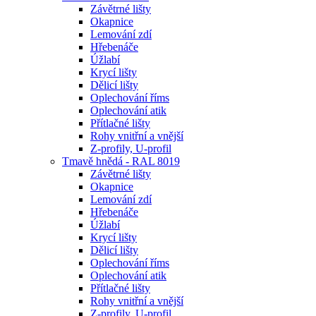
Závětrné lišty
Okapnice
Lemování zdí
Hřebenáče
Úžlabí
Krycí lišty
Dělicí lišty
Oplechování říms
Oplechování atik
Přítlačné lišty
Rohy vnitřní a vnější
Z-profily, U-profil
Tmavě hnědá - RAL 8019
Závětrné lišty
Okapnice
Lemování zdí
Hřebenáče
Úžlabí
Krycí lišty
Dělicí lišty
Oplechování říms
Oplechování atik
Přítlačné lišty
Rohy vnitřní a vnější
Z-profily, U-profil