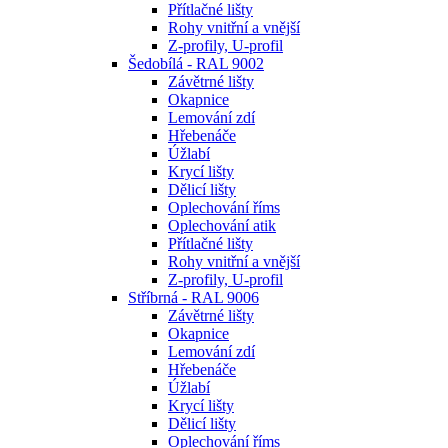
Přítlačné lišty
Rohy vnitřní a vnější
Z-profily, U-profil
Šedobílá - RAL 9002
Závětrné lišty
Okapnice
Lemování zdí
Hřebenáče
Úžlabí
Krycí lišty
Dělicí lišty
Oplechování říms
Oplechování atik
Přítlačné lišty
Rohy vnitřní a vnější
Z-profily, U-profil
Stříbrná - RAL 9006
Závětrné lišty
Okapnice
Lemování zdí
Hřebenáče
Úžlabí
Krycí lišty
Dělicí lišty
Oplechování říms