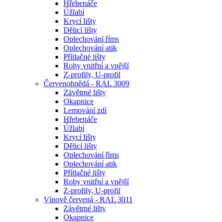
Hřebenáče
Úžlabí
Krycí lišty
Dělicí lišty
Oplechování říms
Oplechování atik
Přítlačné lišty
Rohy vnitřní a vnější
Z-profily, U-profil
Červenohnědá - RAL 3009
Závětrné lišty
Okapnice
Lemování zdí
Hřebenáče
Úžlabí
Krycí lišty
Dělicí lišty
Oplechování říms
Oplechování atik
Přítlačné lišty
Rohy vnitřní a vnější
Z-profily, U-profil
Vínově červená - RAL 3011
Závětrné lišty
Okapnice