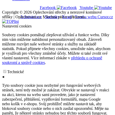
Facebook
Youtube
Copyright © 2026 Oplechování střechy a nerezové komínové
stříšky | Oplechovani.cz. Všechna práva vyhrazena.
Administrace
|
Statistiky
|
Email
|
Tvorba webu Cursor.cz
Nastavení cookies
Soubory cookies pomáhají zlepšovat užívání a funkce webu. Díky
nim vám můžeme nabídnout personalizovaný obsah. Zároveň
můžeme rozvíjet naše webové stránky a služby na základě
statistik. Pokud přijmete všechny cookies, umožníte nám, abychom
je využívali pro všechny zmíněné účely. Můžete si také zvolit své
vlastní nastavení. Více informací získáte v
přehledu o ochraně
soukromí a správě cookies
.
Technické
◂
Tyto soubory cookie jsou nezbytné pro fungování webových
stránek, není tedy možné je zakázat. Obvykle se nastavují v reakci
na akci, kterou na webu sami provedete, jako je nastavení
zabezpečení, přihlášení, vyplňování formulářů, mapa Google
nebo košík v e-shopu. Svůj prohlížeč můžete nastavit tak, aby
blokoval soubory cookie nebo o nich zasílal upozornění. Mějte na
paměti, že některé stránky nebudou bez těchto souborů fungovat.