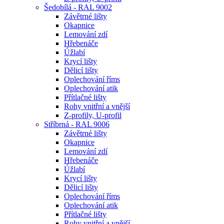
Šedobílá - RAL 9002
Závětrné lišty
Okapnice
Lemování zdí
Hřebenáče
Úžlabí
Krycí lišty
Dělicí lišty
Oplechování říms
Oplechování atik
Přítlačné lišty
Rohy vnitřní a vnější
Z-profily, U-profil
Stříbrná - RAL 9006
Závětrné lišty
Okapnice
Lemování zdí
Hřebenáče
Úžlabí
Krycí lišty
Dělicí lišty
Oplechování říms
Oplechování atik
Přítlačné lišty
Rohy vnitřní a vnější