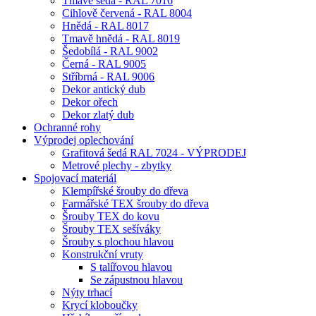
Tmavě šedá - RAL 7016
Cihlově červená - RAL 8004
Hnědá - RAL 8017
Tmavě hnědá - RAL 8019
Šedobílá - RAL 9002
Černá - RAL 9005
Stříbrná - RAL 9006
Dekor antický dub
Dekor ořech
Dekor zlatý dub
Ochranné rohy
Výprodej oplechování
Grafitová šedá RAL 7024 - VÝPRODEJ
Metrové plechy - zbytky
Spojovací materiál
Klempířské šrouby do dřeva
Farmářské TEX šrouby do dřeva
Šrouby TEX do kovu
Šrouby TEX sešíváky
Šrouby s plochou hlavou
Konstrukční vruty
S talířovou hlavou
Se zápustnou hlavou
Nýty trhací
Krycí kloboučky