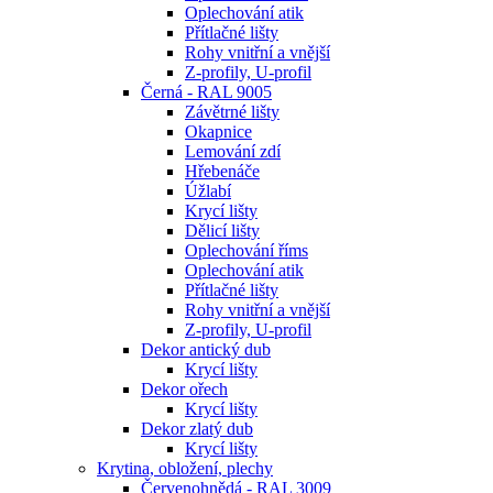
Oplechování atik
Přítlačné lišty
Rohy vnitřní a vnější
Z-profily, U-profil
Černá - RAL 9005
Závětrné lišty
Okapnice
Lemování zdí
Hřebenáče
Úžlabí
Krycí lišty
Dělicí lišty
Oplechování říms
Oplechování atik
Přítlačné lišty
Rohy vnitřní a vnější
Z-profily, U-profil
Dekor antický dub
Krycí lišty
Dekor ořech
Krycí lišty
Dekor zlatý dub
Krycí lišty
Krytina, obložení, plechy
Červenohnědá - RAL 3009