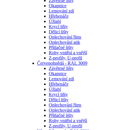
Závětrné lišty
Okapnice
Lemování zdí
Hřebenáče
Úžlabí
Krycí lišty
Dělicí lišty
Oplechování říms
Oplechování atik
Přítlačné lišty
Rohy vnitřní a vnější
Z-profily, U-profil
Červenohnědá - RAL 3009
Závětrné lišty
Okapnice
Lemování zdí
Hřebenáče
Úžlabí
Krycí lišty
Dělicí lišty
Oplechování říms
Oplechování atik
Přítlačné lišty
Rohy vnitřní a vnější
Z-profily, U-profil