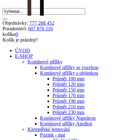
Objednávky:
777 268 452
Poradenství:
607 876 110
košíku
0
Košík je prázdný!
ÚVOD
E-SHOP
Komínové stříšky
Komínové stříšky se vsuvkou
Komínové stříšky s objímkou
Průměr 100 mm
Průměr 120 mm
Průměr 150 mm
Průměr 170 mm
Průměr 190 mm
Průměr 210 mm
Průměr 230 mm
Komínové stříšky Napoleon
Komínové stříšky Apollon
Klempířské lemování
Pozink - mat