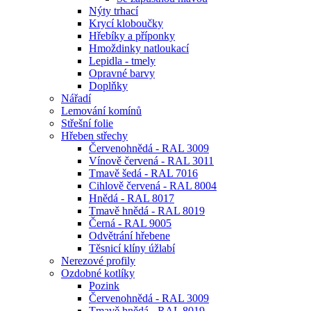
Nýty trhací
Krycí kloboučky
Hřebíky a příponky
Hmoždinky natloukací
Lepidla - tmely
Opravné barvy
Doplňky
Nářadí
Lemování komínů
Střešní folie
Hřeben střechy
Červenohnědá - RAL 3009
Vínově červená - RAL 3011
Tmavě šedá - RAL 7016
Cihlově červená - RAL 8004
Hnědá - RAL 8017
Tmavě hnědá - RAL 8019
Černá - RAL 9005
Odvětrání hřebene
Těsnicí klíny úžlabí
Nerezové profily
Ozdobné kotlíky
Pozink
Červenohnědá - RAL 3009
Tmavě hnědá - RAL 8019