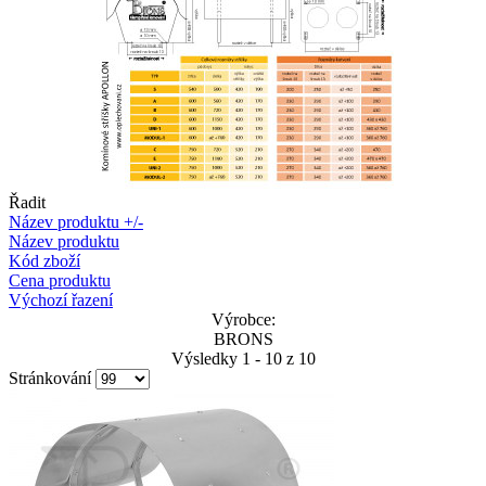
Řadit
Název produktu +/-
Název produktu
Kód zboží
Cena produktu
Výchozí řazení
Výrobce:
BRONS
Výsledky 1 - 10 z 10
Stránkování