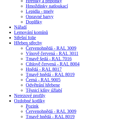
Hřebíky a příponky
Hmoždinky natloukací
Lepidla - tmely
Opravné barvy
Doplňky
Nářadí
Lemování komínů
Střešní folie
Hřeben střechy
Červenohnědá - RAL 3009
Vínově červená - RAL 3011
Tmavě šedá - RAL 7016
Cihlově červená - RAL 8004
Hnědá - RAL 8017
Tmavě hnědá - RAL 8019
Černá - RAL 9005
Odvětrání hřebene
Těsnicí klíny úžlabí
Nerezové profily
Ozdobné kotlíky
Pozink
Červenohnědá - RAL 3009
Tmavě hnědá - RAL 8019