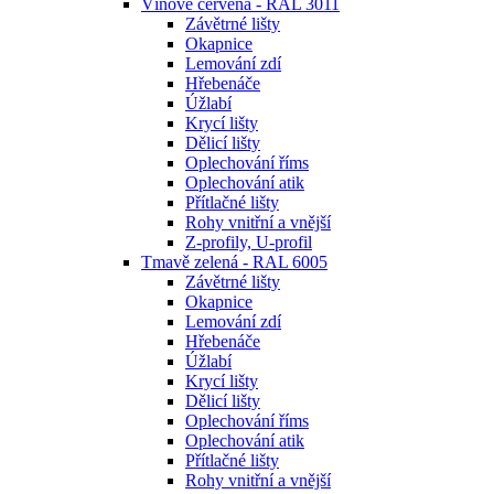
Vínově červená - RAL 3011
Závětrné lišty
Okapnice
Lemování zdí
Hřebenáče
Úžlabí
Krycí lišty
Dělicí lišty
Oplechování říms
Oplechování atik
Přítlačné lišty
Rohy vnitřní a vnější
Z-profily, U-profil
Tmavě zelená - RAL 6005
Závětrné lišty
Okapnice
Lemování zdí
Hřebenáče
Úžlabí
Krycí lišty
Dělicí lišty
Oplechování říms
Oplechování atik
Přítlačné lišty
Rohy vnitřní a vnější