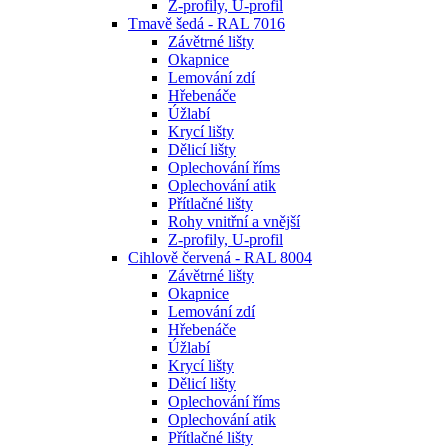
Z-profily, U-profil
Tmavě šedá - RAL 7016
Závětrné lišty
Okapnice
Lemování zdí
Hřebenáče
Úžlabí
Krycí lišty
Dělicí lišty
Oplechování říms
Oplechování atik
Přítlačné lišty
Rohy vnitřní a vnější
Z-profily, U-profil
Cihlově červená - RAL 8004
Závětrné lišty
Okapnice
Lemování zdí
Hřebenáče
Úžlabí
Krycí lišty
Dělicí lišty
Oplechování říms
Oplechování atik
Přítlačné lišty