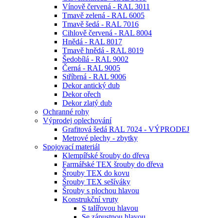
Vínově červená - RAL 3011
Tmavě zelená - RAL 6005
Tmavě šedá - RAL 7016
Cihlově červená - RAL 8004
Hnědá - RAL 8017
Tmavě hnědá - RAL 8019
Šedobílá - RAL 9002
Černá - RAL 9005
Stříbrná - RAL 9006
Dekor antický dub
Dekor ořech
Dekor zlatý dub
Ochranné rohy
Výprodej oplechování
Grafitová šedá RAL 7024 - VÝPRODEJ
Metrové plechy - zbytky
Spojovací materiál
Klempířské šrouby do dřeva
Farmářské TEX šrouby do dřeva
Šrouby TEX do kovu
Šrouby TEX sešíváky
Šrouby s plochou hlavou
Konstrukční vruty
S talířovou hlavou
Se zápustnou hlavou