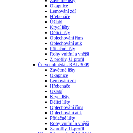
Závětrné lišty
Okapnice
Lemování zdí
Hřebenáče
Úžlabí
Krycí lišty
Dělicí lišty
Oplechování říms
Oplechování atik
Přítlačné lišty
Rohy vnitřní a vnější
Z-profily, U-profil
Červenohnědá - RAL 3009
Závětrné lišty
Okapnice
Lemování zdí
Hřebenáče
Úžlabí
Krycí lišty
Dělicí lišty
Oplechování říms
Oplechování atik
Přítlačné lišty
Rohy vnitřní a vnější
Z-profily, U-profil