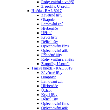
Rohy vnitřní a vnější
Z-profily, U-profil
Hnědá - RAL 8017
Závětrné lišty
Okapnice
Lemování zdí
Hřebenáče
Úžlabí
Krycí lišty
Dělicí lišty
Oplechování říms
Oplechování atik
Přítlačné lišty
Rohy vnitřní a vnější
Z-profily, U-profil
Tmavě hnědá - RAL 8019
Závětrné lišty
Okapnice
Lemování zdí
Hřebenáče
Úžlabí
Krycí lišty
Dělicí lišty
Oplechování říms
Oplechování atik