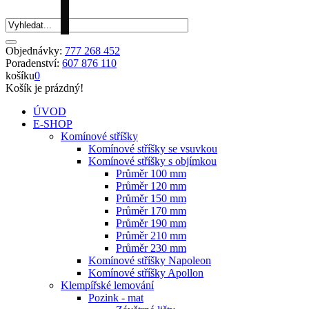
Objednávky:
777 268 452
Poradenství:
607 876 110
košíku
0
Košík je prázdný!
ÚVOD
E-SHOP
Komínové stříšky
Komínové stříšky se vsuvkou
Komínové stříšky s objímkou
Průměr 100 mm
Průměr 120 mm
Průměr 150 mm
Průměr 170 mm
Průměr 190 mm
Průměr 210 mm
Průměr 230 mm
Komínové stříšky Napoleon
Komínové stříšky Apollon
Klempířské lemování
Pozink - mat