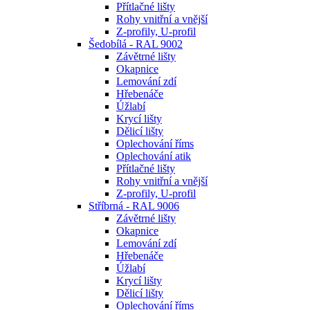
Přítlačné lišty
Rohy vnitřní a vnější
Z-profily, U-profil
Šedobílá - RAL 9002
Závětrné lišty
Okapnice
Lemování zdí
Hřebenáče
Úžlabí
Krycí lišty
Dělicí lišty
Oplechování říms
Oplechování atik
Přítlačné lišty
Rohy vnitřní a vnější
Z-profily, U-profil
Stříbrná - RAL 9006
Závětrné lišty
Okapnice
Lemování zdí
Hřebenáče
Úžlabí
Krycí lišty
Dělicí lišty
Oplechování říms