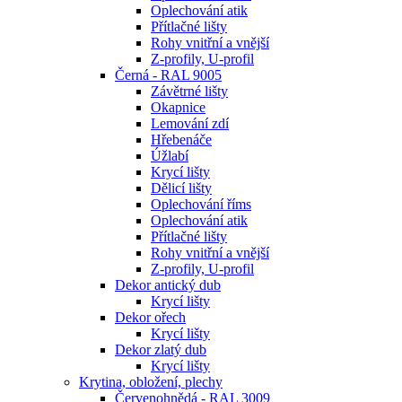
Oplechování atik
Přítlačné lišty
Rohy vnitřní a vnější
Z-profily, U-profil
Černá - RAL 9005
Závětrné lišty
Okapnice
Lemování zdí
Hřebenáče
Úžlabí
Krycí lišty
Dělicí lišty
Oplechování říms
Oplechování atik
Přítlačné lišty
Rohy vnitřní a vnější
Z-profily, U-profil
Dekor antický dub
Krycí lišty
Dekor ořech
Krycí lišty
Dekor zlatý dub
Krycí lišty
Krytina, obložení, plechy
Červenohnědá - RAL 3009