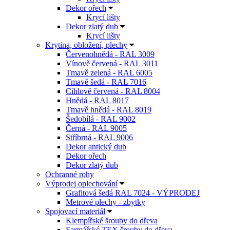
Dekor ořech
Krycí lišty
Dekor zlatý dub
Krycí lišty
Krytina, obložení, plechy
Červenohnědá - RAL 3009
Vínově červená - RAL 3011
Tmavě zelená - RAL 6005
Tmavě šedá - RAL 7016
Cihlově červená - RAL 8004
Hnědá - RAL 8017
Tmavě hnědá - RAL 8019
Šedobílá - RAL 9002
Černá - RAL 9005
Stříbrná - RAL 9006
Dekor antický dub
Dekor ořech
Dekor zlatý dub
Ochranné rohy
Výprodej oplechování
Grafitová šedá RAL 7024 - VÝPRODEJ
Metrové plechy - zbytky
Spojovací materiál
Klempířské šrouby do dřeva
Farmářské TEX šrouby do dřeva