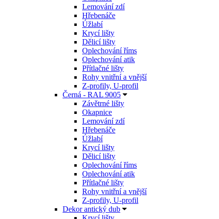
Lemování zdí
Hřebenáče
Úžlabí
Krycí lišty
Dělicí lišty
Oplechování říms
Oplechování atik
Přítlačné lišty
Rohy vnitřní a vnější
Z-profily, U-profil
Černá - RAL 9005
Závětrné lišty
Okapnice
Lemování zdí
Hřebenáče
Úžlabí
Krycí lišty
Dělicí lišty
Oplechování říms
Oplechování atik
Přítlačné lišty
Rohy vnitřní a vnější
Z-profily, U-profil
Dekor antický dub
Krycí lišty