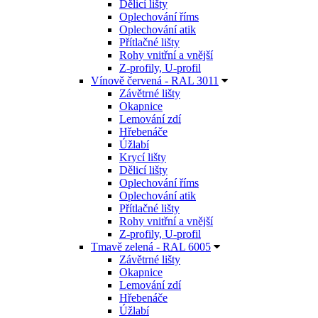
Dělicí lišty
Oplechování říms
Oplechování atik
Přítlačné lišty
Rohy vnitřní a vnější
Z-profily, U-profil
Vínově červená - RAL 3011
Závětrné lišty
Okapnice
Lemování zdí
Hřebenáče
Úžlabí
Krycí lišty
Dělicí lišty
Oplechování říms
Oplechování atik
Přítlačné lišty
Rohy vnitřní a vnější
Z-profily, U-profil
Tmavě zelená - RAL 6005
Závětrné lišty
Okapnice
Lemování zdí
Hřebenáče
Úžlabí