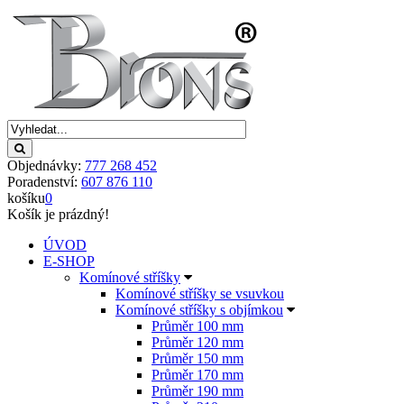
Objednávky:
777 268 452
Poradenství:
607 876 110
košíku
0
Košík je prázdný!
ÚVOD
E-SHOP
Komínové stříšky
Komínové stříšky se vsuvkou
Komínové stříšky s objímkou
Průměr 100 mm
Průměr 120 mm
Průměr 150 mm
Průměr 170 mm
Průměr 190 mm