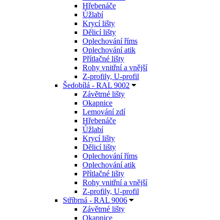
Hřebenáče
Úžlabí
Krycí lišty
Dělicí lišty
Oplechování říms
Oplechování atik
Přítlačné lišty
Rohy vnitřní a vnější
Z-profily, U-profil
Šedobílá - RAL 9002
Závětrné lišty
Okapnice
Lemování zdí
Hřebenáče
Úžlabí
Krycí lišty
Dělicí lišty
Oplechování říms
Oplechování atik
Přítlačné lišty
Rohy vnitřní a vnější
Z-profily, U-profil
Stříbrná - RAL 9006
Závětrné lišty
Okapnice