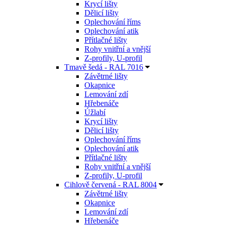
Krycí lišty
Dělicí lišty
Oplechování říms
Oplechování atik
Přítlačné lišty
Rohy vnitřní a vnější
Z-profily, U-profil
Tmavě šedá - RAL 7016
Závětrné lišty
Okapnice
Lemování zdí
Hřebenáče
Úžlabí
Krycí lišty
Dělicí lišty
Oplechování říms
Oplechování atik
Přítlačné lišty
Rohy vnitřní a vnější
Z-profily, U-profil
Cihlově červená - RAL 8004
Závětrné lišty
Okapnice
Lemování zdí
Hřebenáče