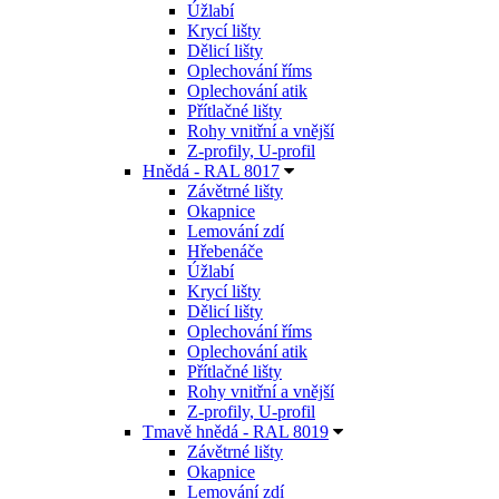
Úžlabí
Krycí lišty
Dělicí lišty
Oplechování říms
Oplechování atik
Přítlačné lišty
Rohy vnitřní a vnější
Z-profily, U-profil
Hnědá - RAL 8017
Závětrné lišty
Okapnice
Lemování zdí
Hřebenáče
Úžlabí
Krycí lišty
Dělicí lišty
Oplechování říms
Oplechování atik
Přítlačné lišty
Rohy vnitřní a vnější
Z-profily, U-profil
Tmavě hnědá - RAL 8019
Závětrné lišty
Okapnice
Lemování zdí