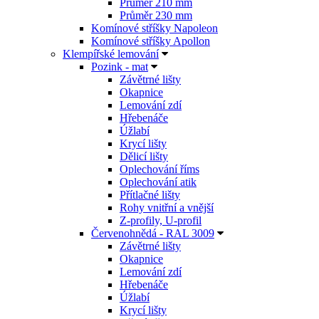
Průměr 210 mm
Průměr 230 mm
Komínové stříšky Napoleon
Komínové stříšky Apollon
Klempířské lemování
Pozink - mat
Závětrné lišty
Okapnice
Lemování zdí
Hřebenáče
Úžlabí
Krycí lišty
Dělicí lišty
Oplechování říms
Oplechování atik
Přítlačné lišty
Rohy vnitřní a vnější
Z-profily, U-profil
Červenohnědá - RAL 3009
Závětrné lišty
Okapnice
Lemování zdí
Hřebenáče
Úžlabí
Krycí lišty