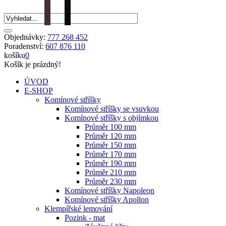
Objednávky:
777 268 452
Poradenství:
607 876 110
košíku
0
Košík je prázdný!
ÚVOD
E-SHOP
Komínové stříšky
Komínové stříšky se vsuvkou
Komínové stříšky s objímkou
Průměr 100 mm
Průměr 120 mm
Průměr 150 mm
Průměr 170 mm
Průměr 190 mm
Průměr 210 mm
Průměr 230 mm
Komínové stříšky Napoleon
Komínové stříšky Apollon
Klempířské lemování
Pozink - mat