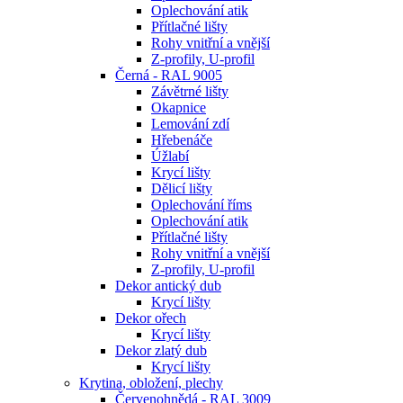
Oplechování atik
Přítlačné lišty
Rohy vnitřní a vnější
Z-profily, U-profil
Černá - RAL 9005
Závětrné lišty
Okapnice
Lemování zdí
Hřebenáče
Úžlabí
Krycí lišty
Dělicí lišty
Oplechování říms
Oplechování atik
Přítlačné lišty
Rohy vnitřní a vnější
Z-profily, U-profil
Dekor antický dub
Krycí lišty
Dekor ořech
Krycí lišty
Dekor zlatý dub
Krycí lišty
Krytina, obložení, plechy
Červenohnědá - RAL 3009