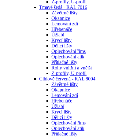
Z-profily, U-profil
Tmavě šedá - RAL 7016
Závětrné lišty
Okapnice
Lemování zdí
Hřebenáče
Úžlabí
Krycí lišty
Dělicí lišty
Oplechování říms
Oplechování atik
Přítlačné lišty
Rohy vnitřní a vnější
Z-profily, U-profil
Cihlově červená - RAL 8004
Závětrné lišty
Okapnice
Lemování zdí
Hřebenáče
Úžlabí
Krycí lišty
Dělicí lišty
Oplechování říms
Oplechování atik
Přítlačné lišty