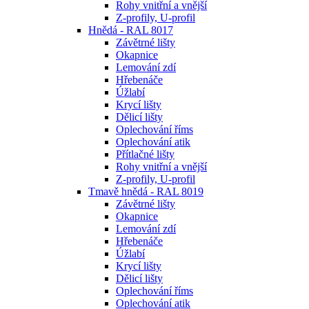
Rohy vnitřní a vnější
Z-profily, U-profil
Hnědá - RAL 8017
Závětrné lišty
Okapnice
Lemování zdí
Hřebenáče
Úžlabí
Krycí lišty
Dělicí lišty
Oplechování říms
Oplechování atik
Přítlačné lišty
Rohy vnitřní a vnější
Z-profily, U-profil
Tmavě hnědá - RAL 8019
Závětrné lišty
Okapnice
Lemování zdí
Hřebenáče
Úžlabí
Krycí lišty
Dělicí lišty
Oplechování říms
Oplechování atik