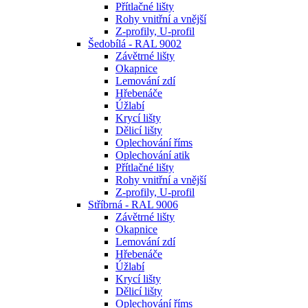
Přítlačné lišty
Rohy vnitřní a vnější
Z-profily, U-profil
Šedobílá - RAL 9002
Závětrné lišty
Okapnice
Lemování zdí
Hřebenáče
Úžlabí
Krycí lišty
Dělicí lišty
Oplechování říms
Oplechování atik
Přítlačné lišty
Rohy vnitřní a vnější
Z-profily, U-profil
Stříbrná - RAL 9006
Závětrné lišty
Okapnice
Lemování zdí
Hřebenáče
Úžlabí
Krycí lišty
Dělicí lišty
Oplechování říms