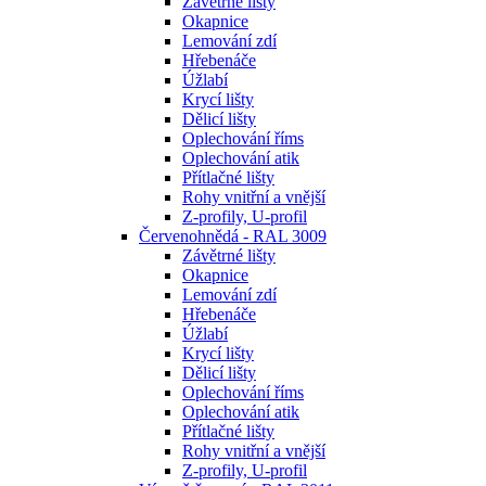
Závětrné lišty
Okapnice
Lemování zdí
Hřebenáče
Úžlabí
Krycí lišty
Dělicí lišty
Oplechování říms
Oplechování atik
Přítlačné lišty
Rohy vnitřní a vnější
Z-profily, U-profil
Červenohnědá - RAL 3009
Závětrné lišty
Okapnice
Lemování zdí
Hřebenáče
Úžlabí
Krycí lišty
Dělicí lišty
Oplechování říms
Oplechování atik
Přítlačné lišty
Rohy vnitřní a vnější
Z-profily, U-profil