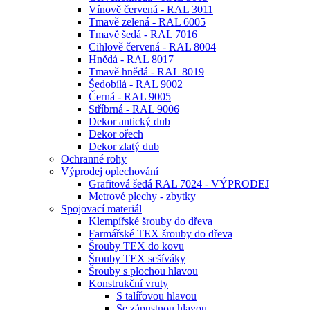
Vínově červená - RAL 3011
Tmavě zelená - RAL 6005
Tmavě šedá - RAL 7016
Cihlově červená - RAL 8004
Hnědá - RAL 8017
Tmavě hnědá - RAL 8019
Šedobílá - RAL 9002
Černá - RAL 9005
Stříbrná - RAL 9006
Dekor antický dub
Dekor ořech
Dekor zlatý dub
Ochranné rohy
Výprodej oplechování
Grafitová šedá RAL 7024 - VÝPRODEJ
Metrové plechy - zbytky
Spojovací materiál
Klempířské šrouby do dřeva
Farmářské TEX šrouby do dřeva
Šrouby TEX do kovu
Šrouby TEX sešíváky
Šrouby s plochou hlavou
Konstrukční vruty
S talířovou hlavou
Se zápustnou hlavou