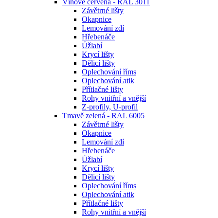
Vínově červená - RAL 3011
Závětrné lišty
Okapnice
Lemování zdí
Hřebenáče
Úžlabí
Krycí lišty
Dělicí lišty
Oplechování říms
Oplechování atik
Přítlačné lišty
Rohy vnitřní a vnější
Z-profily, U-profil
Tmavě zelená - RAL 6005
Závětrné lišty
Okapnice
Lemování zdí
Hřebenáče
Úžlabí
Krycí lišty
Dělicí lišty
Oplechování říms
Oplechování atik
Přítlačné lišty
Rohy vnitřní a vnější