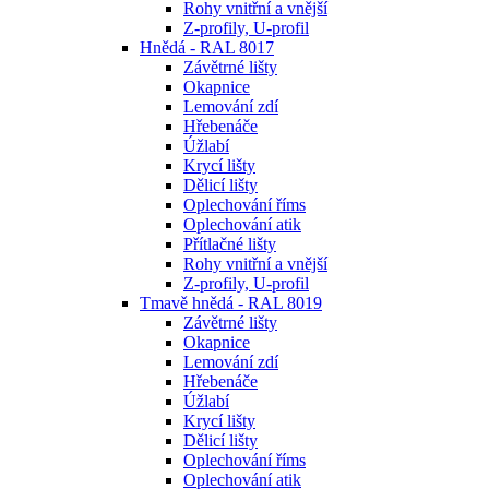
Rohy vnitřní a vnější
Z-profily, U-profil
Hnědá - RAL 8017
Závětrné lišty
Okapnice
Lemování zdí
Hřebenáče
Úžlabí
Krycí lišty
Dělicí lišty
Oplechování říms
Oplechování atik
Přítlačné lišty
Rohy vnitřní a vnější
Z-profily, U-profil
Tmavě hnědá - RAL 8019
Závětrné lišty
Okapnice
Lemování zdí
Hřebenáče
Úžlabí
Krycí lišty
Dělicí lišty
Oplechování říms
Oplechování atik