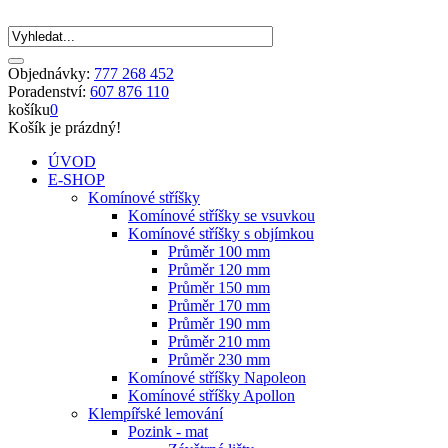
Objednávky:
777 268 452
Poradenství:
607 876 110
košíku
0
Košík je prázdný!
ÚVOD
E-SHOP
Komínové stříšky
Komínové stříšky se vsuvkou
Komínové stříšky s objímkou
Průměr 100 mm
Průměr 120 mm
Průměr 150 mm
Průměr 170 mm
Průměr 190 mm
Průměr 210 mm
Průměr 230 mm
Komínové stříšky Napoleon
Komínové stříšky Apollon
Klempířské lemování
Pozink - mat