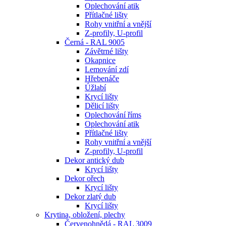
Oplechování atik
Přítlačné lišty
Rohy vnitřní a vnější
Z-profily, U-profil
Černá - RAL 9005
Závětrné lišty
Okapnice
Lemování zdí
Hřebenáče
Úžlabí
Krycí lišty
Dělicí lišty
Oplechování říms
Oplechování atik
Přítlačné lišty
Rohy vnitřní a vnější
Z-profily, U-profil
Dekor antický dub
Krycí lišty
Dekor ořech
Krycí lišty
Dekor zlatý dub
Krycí lišty
Krytina, obložení, plechy
Červenohnědá - RAL 3009