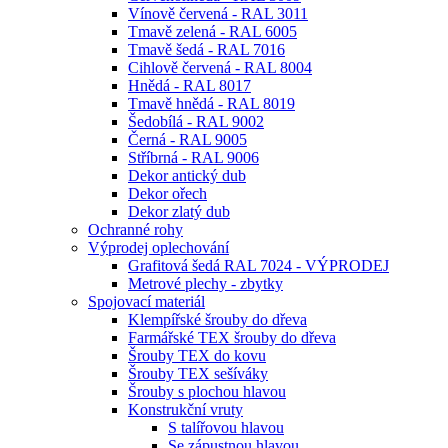
Vínově červená - RAL 3011
Tmavě zelená - RAL 6005
Tmavě šedá - RAL 7016
Cihlově červená - RAL 8004
Hnědá - RAL 8017
Tmavě hnědá - RAL 8019
Šedobílá - RAL 9002
Černá - RAL 9005
Stříbrná - RAL 9006
Dekor antický dub
Dekor ořech
Dekor zlatý dub
Ochranné rohy
Výprodej oplechování
Grafitová šedá RAL 7024 - VÝPRODEJ
Metrové plechy - zbytky
Spojovací materiál
Klempířské šrouby do dřeva
Farmářské TEX šrouby do dřeva
Šrouby TEX do kovu
Šrouby TEX sešíváky
Šrouby s plochou hlavou
Konstrukční vruty
S talířovou hlavou
Se zápustnou hlavou