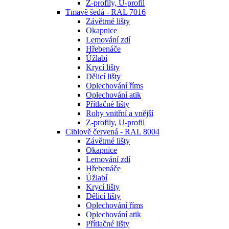
Z-profily, U-profil
Tmavě šedá - RAL 7016
Závětrné lišty
Okapnice
Lemování zdí
Hřebenáče
Úžlabí
Krycí lišty
Dělicí lišty
Oplechování říms
Oplechování atik
Přítlačné lišty
Rohy vnitřní a vnější
Z-profily, U-profil
Cihlově červená - RAL 8004
Závětrné lišty
Okapnice
Lemování zdí
Hřebenáče
Úžlabí
Krycí lišty
Dělicí lišty
Oplechování říms
Oplechování atik
Přítlačné lišty