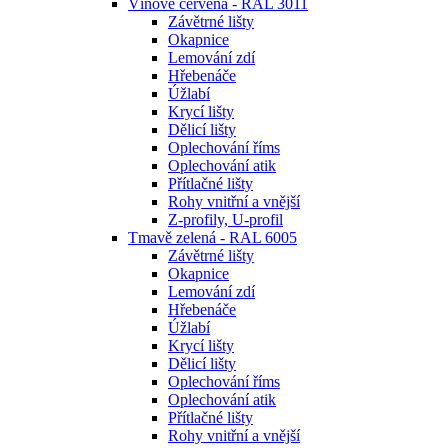
Vínově červená - RAL 3011
Závětrné lišty
Okapnice
Lemování zdí
Hřebenáče
Úžlabí
Krycí lišty
Dělicí lišty
Oplechování říms
Oplechování atik
Přítlačné lišty
Rohy vnitřní a vnější
Z-profily, U-profil
Tmavě zelená - RAL 6005
Závětrné lišty
Okapnice
Lemování zdí
Hřebenáče
Úžlabí
Krycí lišty
Dělicí lišty
Oplechování říms
Oplechování atik
Přítlačné lišty
Rohy vnitřní a vnější