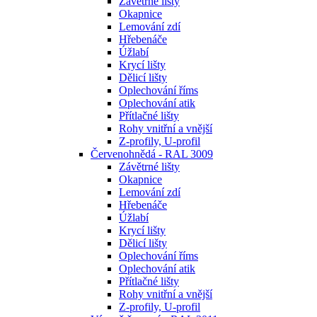
Závětrné lišty
Okapnice
Lemování zdí
Hřebenáče
Úžlabí
Krycí lišty
Dělicí lišty
Oplechování říms
Oplechování atik
Přítlačné lišty
Rohy vnitřní a vnější
Z-profily, U-profil
Červenohnědá - RAL 3009
Závětrné lišty
Okapnice
Lemování zdí
Hřebenáče
Úžlabí
Krycí lišty
Dělicí lišty
Oplechování říms
Oplechování atik
Přítlačné lišty
Rohy vnitřní a vnější
Z-profily, U-profil