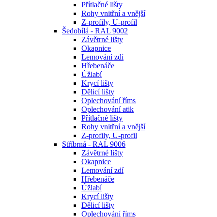
Přítlačné lišty
Rohy vnitřní a vnější
Z-profily, U-profil
Šedobílá - RAL 9002
Závětrné lišty
Okapnice
Lemování zdí
Hřebenáče
Úžlabí
Krycí lišty
Dělicí lišty
Oplechování říms
Oplechování atik
Přítlačné lišty
Rohy vnitřní a vnější
Z-profily, U-profil
Stříbrná - RAL 9006
Závětrné lišty
Okapnice
Lemování zdí
Hřebenáče
Úžlabí
Krycí lišty
Dělicí lišty
Oplechování říms